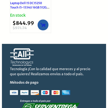
Laptop Dell 15 DC15250
Touch i5-1334U 16GB 512GB
SSD 15.6″ FHD | Windows 11
En stock
Pro
$
844.99
$
971.74
El
El
precio
precio
original
actual
era:
es:
$971.74.
$844.99.
Tecnología ¡Con la calidad que mereces y al precio
que quieres! Realizamos envíos a todo el país.
Métodos de pago