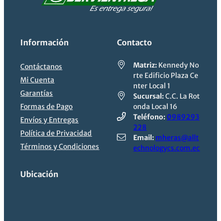
Información
Contacto
Matriz:
Kennedy No
Contáctanos
rte Edificio Plaza Ce
Mi Cuenta
nter Local 1
Garantías
Sucursal:
C.C. La Rot
Formas de Pago
onda Local 16
Teléfono:
0989293
Envíos y Entregas
228
Política de Privacidad
Email:
mheras@allt
Términos y Condiciones
echnologycs.com.ec
Ubicación