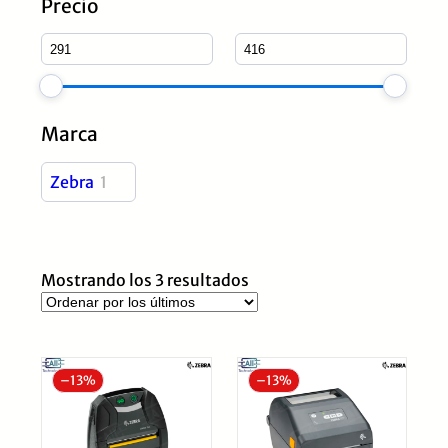
Precio
Marca
Zebra
1
Ordenado
Mostrando los 3 resultados
por
los
últimos
–
13%
–
13%