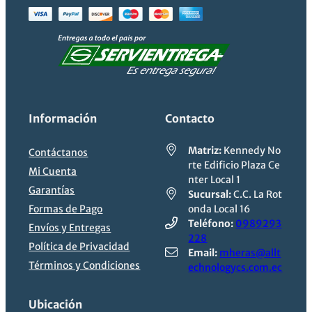
Información
Contacto
Matriz:
Kennedy No
Contáctanos
rte Edificio Plaza Ce
Mi Cuenta
nter Local 1
Garantías
Sucursal:
C.C. La Rot
Formas de Pago
onda Local 16
Teléfono:
0989293
Envíos y Entregas
228
Política de Privacidad
Email:
mheras@allt
Términos y Condiciones
echnologycs.com.ec
Ubicación