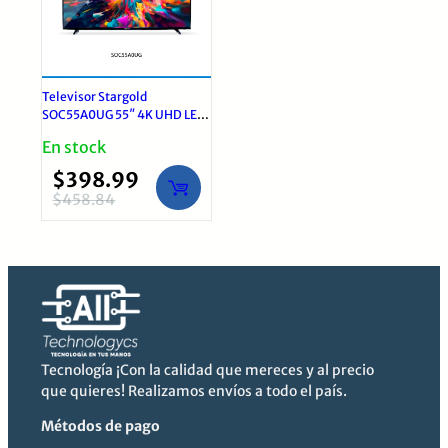
Televisor Stargold
SOC55A0UG 55″ 4K UHD LED
Google TV Smart Negro
En stock
$
398.99
$
458.84
El
El
precio
precio
original
actual
era:
es:
$458.84.
$398.99.
Tecnología ¡Con la calidad que mereces y al precio
que quieres! Realizamos envíos a todo el país.
Métodos de pago