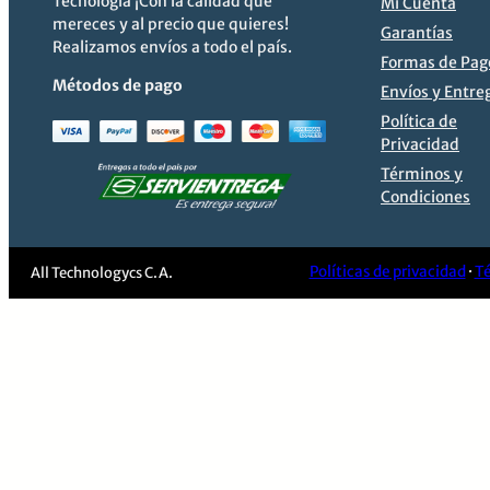
Tecnología ¡Con la calidad que
Mi Cuenta
mereces y al precio que quieres!
Garantías
Realizamos envíos a todo el país.
Formas de Pag
Métodos de pago
Envíos y Entre
Política de
Privacidad
Términos y
Condiciones
Políticas de privacidad
·
Té
All Technologycs C.A.