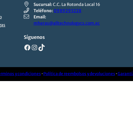
Sucursal:
C.C. La Rotonda Local 16
Teléfono:
0989293228
o
Email:
mheras@alltechnologycs.com.ec
gas
Síguenos
Facebook
Instagram
TikTok
rminos y condiciones
·
Política de reembolsos y devoluciones
·
Garantí