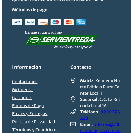
Métodos de pago
Información
Contacto
Matriz:
Kennedy No
Contáctanos
rte Edificio Plaza Ce
Mi Cuenta
nter Local 1
Garantías
Sucursal:
C.C. La Rot
Formas de Pago
onda Local 16
Teléfono:
0989293
Envíos y Entregas
228
Política de Privacidad
Email:
mheras@allt
Términos y Condiciones
echnologycs.com.ec