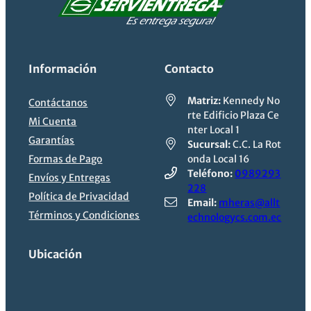
Información
Contacto
Matriz:
Kennedy No
Contáctanos
rte Edificio Plaza Ce
Mi Cuenta
nter Local 1
Garantías
Sucursal:
C.C. La Rot
Formas de Pago
onda Local 16
Teléfono:
0989293
Envíos y Entregas
228
Política de Privacidad
Email:
mheras@allt
Términos y Condiciones
echnologycs.com.ec
Ubicación