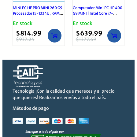
MINI PC HP PRO MINI 260 G9,
Computador Mini PC HP 400
Procesador I5-1334U, RAM
G9 MINI | Intel Core i7-
16GB, DISCO SOLIDO 512GB,
13700T, RAM 8GB, Disco
En stock
En stock
TECLADO-MOUSE WIRED
Solido 512GB
HDMI DP 7USB
$
814.99
$
639.99
$
937.24
$
1377.69
El
El
El
El
precio
precio
precio
precio
original
actual
original
actual
era:
es:
era:
es:
$937.24.
$814.99.
$1377.69.
$639.99.
Tecnología ¡Con la calidad que mereces y al precio
que quieres! Realizamos envíos a todo el país.
Métodos de pago