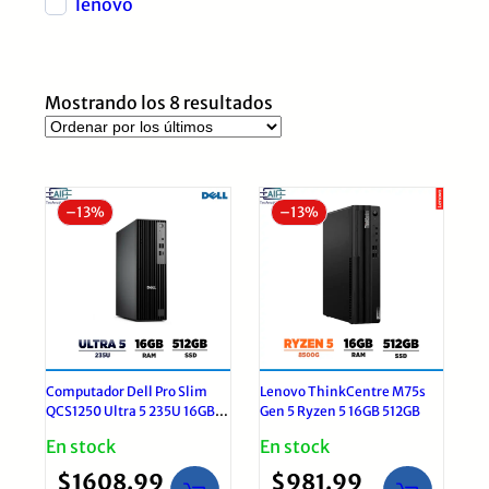
lenovo
Ordenado
Mostrando los 8 resultados
por
los
últimos
–
13%
–
13%
Computador Dell Pro Slim
Lenovo ThinkCentre M75s
QCS1250 Ultra 5 235U 16GB
Gen 5 Ryzen 5 16GB 512GB
DDR5 512GB SSD | Windows
En stock
En stock
11 Pro Black
$
1608.99
$
981.99