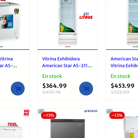
itrina
Vitrina Exhibidora
American Sta
ar AS-
American Star AS-211L
Vitrina Exhib
Tapa Vidrio
211L Vidrio Templado
Refrigerada 309L No
En stock
En stock
LED
Frost Vidrio T
$
364.99
$
453.99
$
419.74
$
522.09
El
El
El
El
precio
precio
precio
precio
original
actual
original
actual
–
13%
–
13%
era:
es:
era:
es:
$419.74.
$364.99.
$522.09.
$453.99.