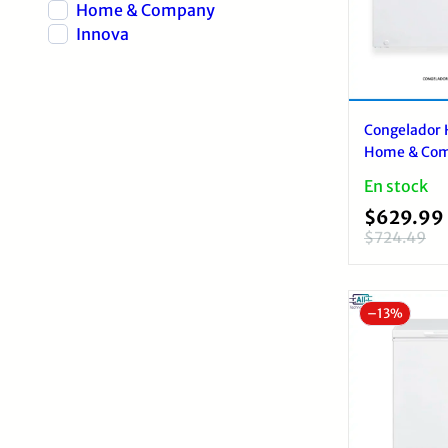
Home & Company
Innova
Congelador 
Home & Co
BD718 702 L
En stock
$
629.99
$
724.49
El
El
precio
precio
original
actual
–
13%
era:
es:
$724.49.
$629.99.