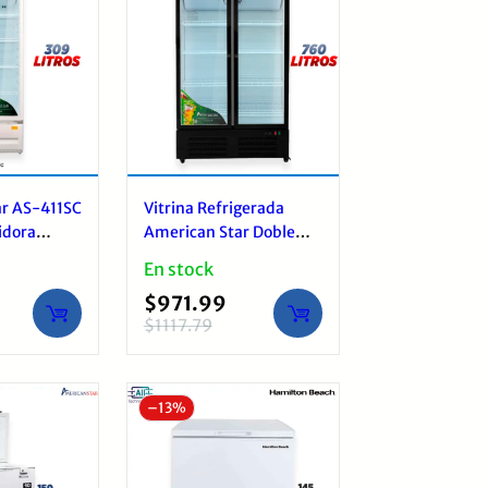
r AS-411SC
Vitrina Refrigerada
idora
American Star Doble
Puerta 760 Litros
En stock
Cristal Templado Negro
$
971.99
$
1117.79
El
El
precio
precio
original
actual
–
13%
era:
es:
$1117.79.
$971.99.