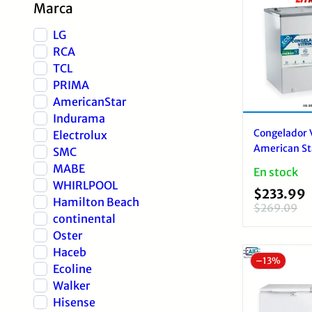
Marca
LG
RCA
TCL
PRIMA
AmericanStar
Indurama
Congelador V
Electrolux
American St
SMC
209SC 170L 
MABE
En stock
Templado
WHIRLPOOL
$
233.99
Hamilton Beach
$
269.09
continental
El
El
precio
precio
Oster
original
actual
Haceb
–
13%
era:
es:
Ecoline
$269.09.
$233.99.
Walker
Hisense