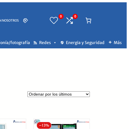
0
0
N NOSOTROS
fonía/fotografía
Redes
Energia y Seguridad
Más
–
13%