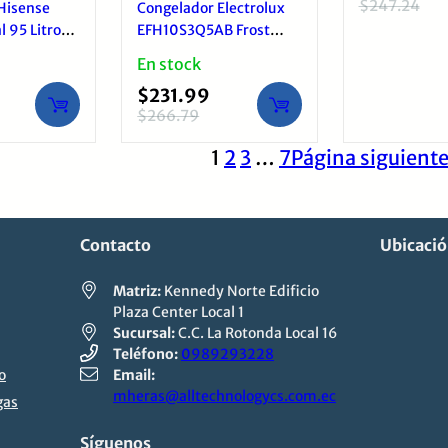
$
247.24
Hisense
Congelador Electrolux
El
El
 95 Litros
EFH10S3Q5AB Frost
precio
precio
Súper
Inverter 95 Litros 3 en 1
En stock
original
actual
 Blanco
Negro Turbo
era:
es:
$
231.99
$247.24.
$214.99.
$
266.79
El
El
precio
precio
1
2
3
…
7
Página siguient
original
actual
era:
es:
$266.79.
$231.99.
Contacto
Ubicaci
Matriz:
Kennedy Norte Edificio
Plaza Center Local 1
Sucursal:
C.C. La Rotonda Local 16
Teléfono:
0989293228
o
Email:
mheras@alltechnologycs.com.ec
gas
Síguenos