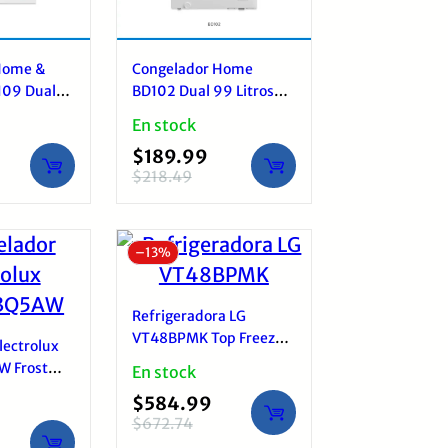
Home &
Congelador Home
09 Dual
BD102 Dual 99 Litros
a Vidrio
Horizontal Inverter
En stock
rizontal
Blanco Súper
$
189.99
Congelación
$
218.49
El
El
precio
precio
original
actual
–
13%
era:
es:
$218.49.
$189.99.
Refrigeradora LG
VT48BPMK Top Freezer
lectrolux
493L Smart Inverter
 Frost
En stock
Black
tros 3 en 1
$
584.99
$
672.74
El
El