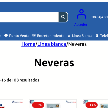
TRABAJA CO
Acceder
s
Punto Venta
Entretenimiento
Línea Blanca
Tele
Home
/
Línea blanca
/
Neveras
Neveras
Ordenado
16 de 108 resultados
por
los
últimos
–
13%
–
13%