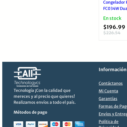
Congelador 
FC034W Dual
Horizontal 
En stock
Congelación
$
196.99
$
226.54
El
El
precio
precio
original
actual
era:
es:
$226.54.
$196.99.
Información
Contáctanos
Tecnología ¡Con la calidad que
Mi Cuenta
mereces y al precio que quieres!
Garantías
Realizamos envíos a todo el país.
Formas de Pag
Métodos de pago
Envíos y Entre
Política de