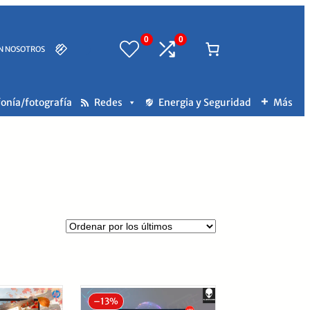
0
0
N NOSOTROS
fonía/fotografía
Redes
Energia y Seguridad
Más
–
13%