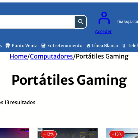
TRABAJA CO
Acceder
s
Punto Venta
Entretenimiento
Línea Blanca
Tele
Home
/
Computadores
/
Portátiles Gaming
Portátiles Gaming
Ordenado
s 13 resultados
por
los
últimos
–
13%
–
13%