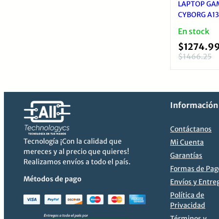
LAPTOP GA
CYBORG A13
13620H, RA
En stock
DISCO SSD 5
$
1274.9
RTX 4050, 
$
1466.25
ILUMINADO
El
El
precio
precio
original
actual
era:
es:
Información
$1466.25
$1274.99
Contáctanos
Tecnología ¡Con la calidad que
Mi Cuenta
mereces y al precio que quieres!
Garantías
Realizamos envíos a todo el país.
Formas de Pag
Métodos de pago
Envíos y Entre
Política de
Privacidad
Términos y