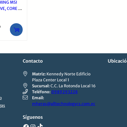
MING MSI
VE, CORE I7
M 16GB,
12GB, 6GB
9
TECLADO
Contacto
Ubicaci
.
.
Matriz:
Kennedy Norte Edificio
Plaza Center Local 1
Sucursal:
C.C. La Rotonda Local 16
Teléfono:
0989293228
o
Email:
mheras@alltechnologycs.com.ec
gas
Síguenos
Facebook
Instagram
TikTok