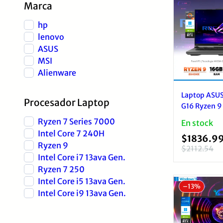
Marca
hp
lenovo
ASUS
MSI
Alienware
Laptop ASUS
Procesador Laptop
G16 Ryzen 
16GB 1TB SS
Ryzen 7 Series 7000
En stock
16″ FHD+ 16
Intel Core 7 240H
$
1836.9
Windows 11 
Ryzen 9
$
2112.54
El
El
Intel Core i7 13ava Gen.
precio
precio
Ryzen 7 250
original
actual
Intel Core i5 13ava Gen.
–
13%
era:
es:
Intel Core i9 13ava Gen.
$2112.54
$1836.99