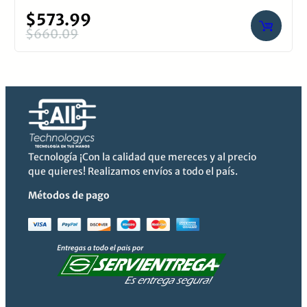
Valorado
$
573.99
con
$
660.09
El
El
0
precio
precio
de
original
actual
5
era:
es:
$660.09.
$573.99.
Tecnología ¡Con la calidad que mereces y al precio
que quieres! Realizamos envíos a todo el país.
Métodos de pago