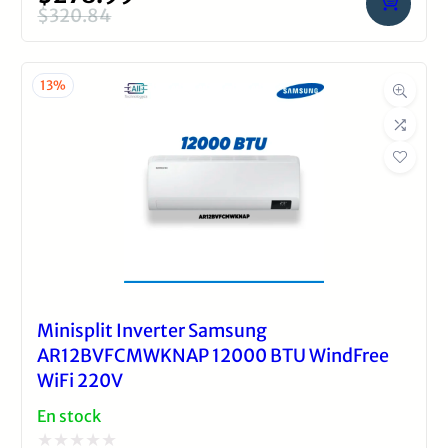
con
$
320.84
El
El
0
precio
precio
de
original
actual
13%
5
era:
es:
$320.84.
$278.99.
Minisplit Inverter Samsung
AR12BVFCMWKNAP 12000 BTU WindFree
WiFi 220V
En stock