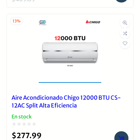
El
El
0
precio
precio
de
original
actual
13%
5
era:
es:
$489.89.
$425.99.
Aire Acondicionado Chigo 12000 BTU CS-
12AC Split Alta Eficiencia
En stock
Valorado
$
277.99