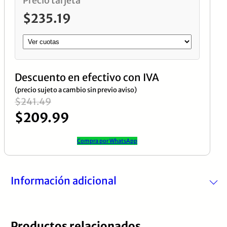
Precio tarjeta
$
235.19
Descuento en efectivo con IVA
(precio sujeto a cambio sin previo aviso)
El
El
$
241.49
$
209.99
precio
precio
original
actual
Compra por WhatsApp
era:
es:
$241.49.
$209.99.
Información adicional
Productos relacionados
Marca