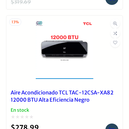
con
$
319.69
El
El
0
precio
precio
de
original
actual
13%
5
era:
es:
$319.69.
$277.99.
Aire Acondicionado TCL TAC-12CSA-XA82
12000 BTU Alta Eficiencia Negro
En stock
Valorado
$
278.99