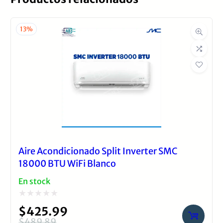
American Star
13%
Aire Acondicionado Split Inverter SMC
18000 BTU WiFi Blanco
En stock
Valorado
$
425.99
con
$
489.89