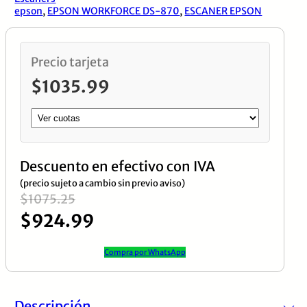
Ciclo
epson
,
EPSON WORKFORCE DS-870
,
ESCANER EPSON
Diario
7000
Precio tarjeta
Paginas
$
1035.99
cantidad
Descuento en efectivo con IVA
(precio sujeto a cambio sin previo aviso)
El
El
$
1075.25
$
924.99
precio
precio
original
actual
Compra por WhatsApp
era:
es:
$1075.25.
$924.99.
Descripción