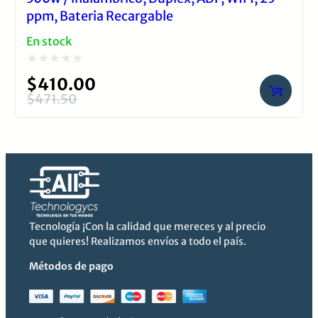
ppm, Bateria Recargable
En stock
Valorado
$
410.00
con
$
471.50
El
El
0
precio
precio
de
original
actual
5
era:
es:
$471.50.
$410.00.
Tecnología ¡Con la calidad que mereces y al precio
que quieres! Realizamos envíos a todo el país.
Métodos de pago