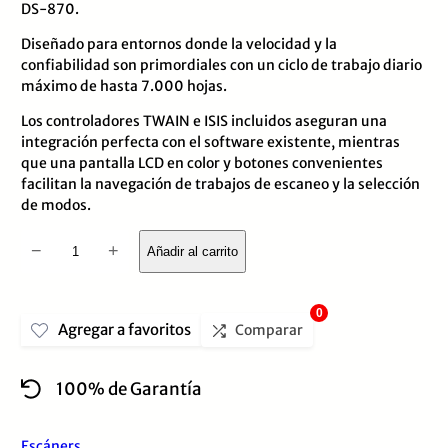
DS-870.
de
Diseñado para entornos donde la velocidad y la
5
confiabilidad son primordiales con un ciclo de trabajo diario
máximo de hasta 7.000 hojas.
Los controladores TWAIN e ISIS incluidos aseguran una
integración perfecta con el software existente, mientras
que una pantalla LCD en color y botones convenientes
facilitan la navegación de trabajos de escaneo y la selección
de modos.
Escaner
−
+
Añadir al carrito
Epson
Workforce
0
Agregar a favoritos
DS-
Comparar
870,
100% de Garantía
ADF,
Duplex,
Escáners