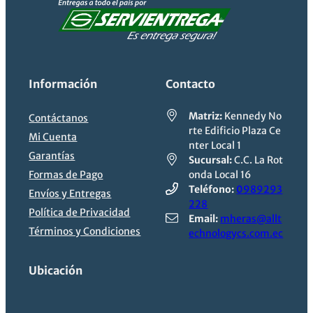
Información
Contacto
Matriz:
Kennedy No
Contáctanos
rte Edificio Plaza Ce
Mi Cuenta
nter Local 1
Garantías
Sucursal:
C.C. La Rot
Formas de Pago
onda Local 16
Teléfono:
0989293
Envíos y Entregas
228
Política de Privacidad
Email:
mheras@allt
Términos y Condiciones
echnologycs.com.ec
Velocidad de escaneo
Ubicación
Escanea hasta 65 ppm / 130 ipm¹