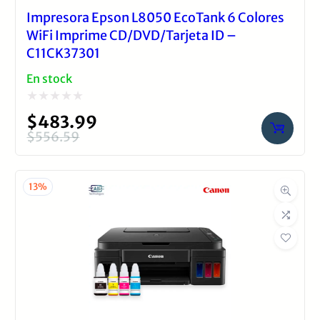
Impresora Epson L8050 EcoTank 6 Colores
WiFi Imprime CD/DVD/Tarjeta ID –
C11CK37301
En stock
Valorado
$
483.99
con
$
556.59
El
El
0
precio
precio
de
original
actual
13%
5
era:
es:
$556.59.
$483.99.