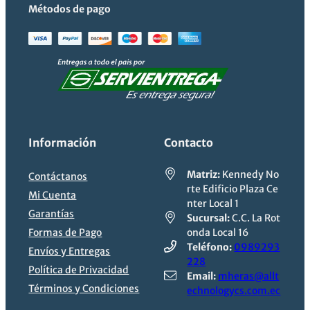
Métodos de pago
Información
Contacto
Matriz:
Kennedy No
Contáctanos
rte Edificio Plaza Ce
Mi Cuenta
nter Local 1
Garantías
Sucursal:
C.C. La Rot
Formas de Pago
onda Local 16
Teléfono:
0989293
Envíos y Entregas
228
Política de Privacidad
Email:
mheras@allt
Términos y Condiciones
echnologycs.com.ec