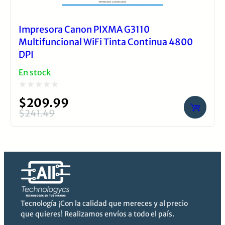
Impresora Canon PIXMA G3110
Multifuncional WiFi Tinta Continua 4800
DPI
En stock
Valorado
$
209.99
con
$
241.49
El
El
0
precio
precio
de
original
actual
5
era:
es:
$241.49.
$209.99.
Tecnología ¡Con la calidad que mereces y al precio
que quieres! Realizamos envíos a todo el país.