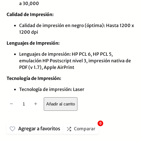
a 30,000
Calidad de Impresión:
Calidad de impresión en negro (óptima): Hasta 1200 x
1200 dpi
Lenguajes de Impresión:
Lenguajes de impresión: HP PCL 6, HP PCL 5,
emulación HP Postscript nivel 3, impresión nativa de
PDF (v 1.7), Apple AirPrint
Tecnología de Impresión:
Tecnología de impresión: Laser
Impresor
−
+
Añadir al carrito
Multifuncional
HP
0
Agregar a favoritos
LaserJet
Comparar
Enterprise