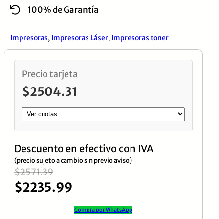
100% de Garantía
M634DN
MFP
Impresoras
,
Impresoras Láser
,
Impresoras toner
cantidad
Precio tarjeta
$
2504.31
Descuento en efectivo con IVA
(precio sujeto a cambio sin previo aviso)
El
El
$
2571.39
$
2235.99
precio
precio
original
actual
Compra por WhatsApp