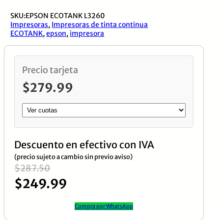
SKU:
EPSON ECOTANK L3260
Impresoras
,
Impresoras de tinta continua
ECOTANK
,
epson
,
impresora
Precio tarjeta
$
279.99
Descuento en efectivo con IVA
(precio sujeto a cambio sin previo aviso)
El
El
$
287.50
$
249.99
precio
precio
original
actual
Compra por WhatsApp