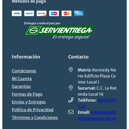
Métodos de pago
Información
Contacto
Matriz:
Kennedy No
Contáctanos
rte Edificio Plaza Ce
Mi Cuenta
nter Local 1
Garantías
Sucursal:
C.C. La Rot
Formas de Pago
onda Local 16
Teléfono:
0989293
Envíos y Entregas
228
Política de Privacidad
Email:
mheras@allt
Términos y Condiciones
echnologycs.com.ec