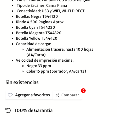
con
Tipo de Escáner: Cama Plana
0
Conectividad: USB y WIFI, WI-FI DIRECT
de
Botellas Negra T544120
Rinde 4.500 Paginas Aprox
5
Botella Cyan T544220
Botella Magenta T544320
Botella Yellow T544420
Capacidad de carga:
Alimentación trasera: hasta 100 hojas
(A4/Carta)
Velocidad de impresión máxima:
Negro 33 ppm
Color 15 ppm (borrador, A4/carta)
Sin existencias
0
Agregar a favoritos
Comparar
100% de Garantía