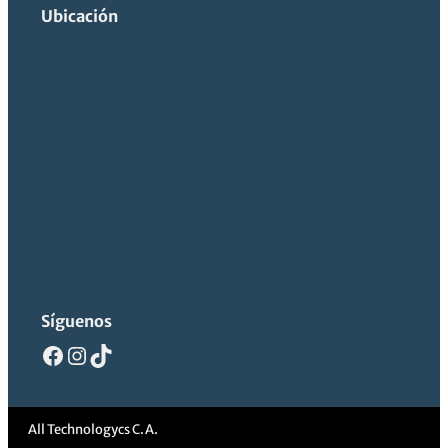
Ubicación
Novedades de la
nueva generación
EcoTank
Síguenos
Facebook
Instagram
TikTok
All Technologycs C.A.