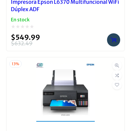
Impresora Epson L6370 Multifuncional WiFi
Dúplex ADF
En stock
Valorado
$
549.99
con
$
632.49
El
El
0
precio
precio
de
original
actual
13%
5
era:
es:
$632.49.
$549.99.