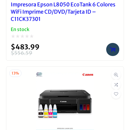
Impresora Epson L8050 EcoTank 6 Colores
WiFi Imprime CD/DVD/Tarjeta ID –
C11CK37301
En stock
Valorado
$
483.99
con
$
556.59
El
El
0
precio
precio
de
original
actual
13%
5
era:
es:
$556.59.
$483.99.
Imprimir con
EcoTank