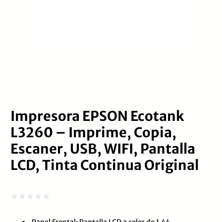
Impresora EPSON Ecotank
L3260 – Imprime, Copia,
Escaner, USB, WIFI, Pantalla
LCD, Tinta Continua Original
Valorado
Panel Frontal: Pantalla LCD a color de 1,44