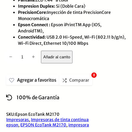
con
Impresion Duplex:
Si (Doble Cara)
0
PrecisionCore:
Inyección de tinta PrecisionCore
de
Monocromática
Epson Connect :
Epson iPrintTM App (IOS,
5
AndroidTM),
Conectividad:
USB 2.0 Hi-Speed, Wi-Fi (802.11 b/g/n),
Wi-Fi Direct, Ethernet 10/100 Mbps
Impresora
−
+
Añadir al carrito
EPSON
EcoTank
0
Agregar a favoritos
M2170,
Comparar
Multifuncion,
100% de Garantía
Wifi,
Duplex,
SKU:
Epson EcoTank M2170
RED,
Impresoras
,
Impresoras de tinta continua
Tinta
epson
,
EPSON EcoTank M2170
,
impresora