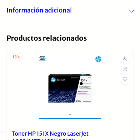
Información adicional
Productos relacionados
Tipo de Impresora
Tinta Continua
13%
Toner HP 151X Negro LaserJet