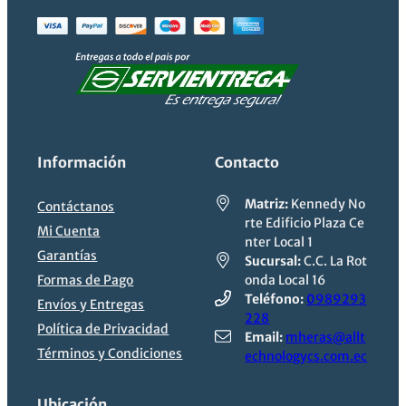
Información
Contacto
Matriz:
Kennedy No
Contáctanos
rte Edificio Plaza Ce
Mi Cuenta
nter Local 1
Garantías
Sucursal:
C.C. La Rot
Formas de Pago
onda Local 16
Impresión inalámbrica
Teléfono:
0989293
Envíos y Entregas
228
Política de Privacidad
2
Desde smartphones y tabletas
.
Email:
mheras@allt
Términos y Condiciones
echnologycs.com.ec
Ubicación