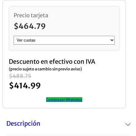
Continua,
Monocromatico
Precio tarjeta
cantidad
$
464.79
Descuento en efectivo con IVA
(precio sujeto a cambio sin previo aviso)
El
El
$
488.75
$
414.99
precio
precio
original
actual
Compra por WhatsApp
era:
es:
$488.75.
$414.99.
Descripción