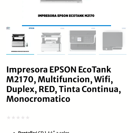
Impresora EPSON EcoTank
M2170, Multifuncion, Wifi,
Duplex, RED, Tinta Continua,
Monocromatico
Valorado
Pantalla:
LCD 1.44″ a color