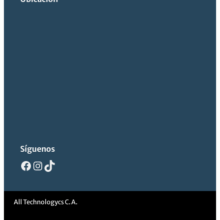
Ahorra con esta compra
2 Botellas incluidas = 6 Toners.
Síguenos
Facebook
Instagram
TikTok
All Technologycs C.A.