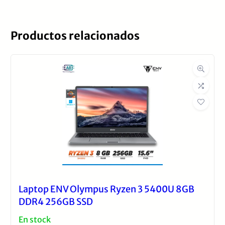
Productos relacionados
Marca
Lenovo
Procesador Laptop
Intel Ultra
Laptop ENV Olympus Ryzen 3 5400U 8GB
DDR4 256GB SSD
En stock