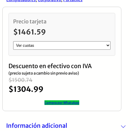
CORE
ULTRA
I5
Precio tarjeta
125U,
$
1461.59
RAM
16GB
DDR5,
DISCO
Descuento en efectivo con IVA
SOLIDO
(precio sujeto a cambio sin previo aviso)
El
El
$
1500.74
1TB
$
1304.99
M.2,
precio
precio
WINDOWS
original
actual
Compra por WhatsApp
11
era:
es:
PRO
$1500.74.
$1304.99.
cantidad
Información adicional