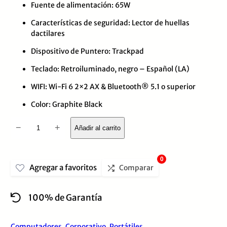
Fuente de alimentación: 65W
Características de seguridad: Lector de huellas
dactilares
Dispositivo de Puntero: Trackpad
Teclado: Retroiluminado, negro – Español (LA)
WIFI: Wi-Fi 6 2×2 AX & Bluetooth® 5.1 o superior
Color: Graphite Black
LAPTOP
−
+
Añadir al carrito
LENOVO
THINKPAD
0
Agregar a favoritos
E14
Comparar
G6,
100% de Garantía
PROCESADOR
INTEL
Computadores
,
Corporativo
,
Portátiles