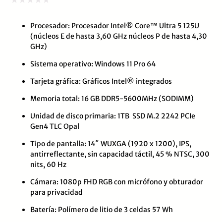
Valorado
Procesador: Procesador Intel® Core™ Ultra 5 125U
con
(núcleos E de hasta 3,60 GHz núcleos P de hasta 4,30
0
GHz)
de
Sistema operativo: Windows 11 Pro 64
5
Tarjeta gráfica: Gráficos Intel® integrados
Memoria total: 16 GB DDR5-5600MHz (SODIMM)
Unidad de disco primaria: 1TB SSD M.2 2242 PCIe
Gen4 TLC Opal
Tipo de pantalla: 14″ WUXGA (1920 x 1200), IPS,
antirreflectante, sin capacidad táctil, 45 % NTSC, 300
nits, 60 Hz
Cámara: 1080p FHD RGB con micrófono y obturador
para privacidad
Batería: Polímero de litio de 3 celdas 57 Wh