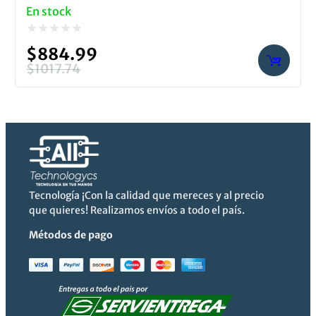
En stock
Valorado
$
884.99
con
$
1017.74
El
El
0
precio
precio
de
original
actual
5
era:
es:
$1017.74.
$884.99.
Tecnología ¡Con la calidad que mereces y al precio
que quieres! Realizamos envíos a todo el país.
Métodos de pago