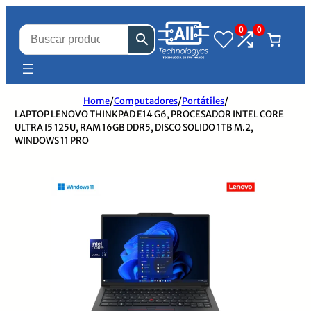
0
0
Home
/
Computadores
/
Portátiles
/
LAPTOP LENOVO THINKPAD E14 G6, PROCESADOR INTEL CORE
ULTRA I5 125U, RAM 16GB DDR5, DISCO SOLIDO 1TB M.2,
WINDOWS 11 PRO