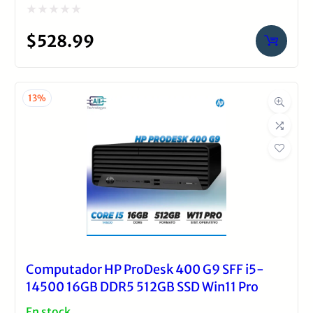
Valorado
$
528.99
con
0
de
13%
5
Computador HP ProDesk 400 G9 SFF i5-
14500 16GB DDR5 512GB SSD Win11 Pro
En stock