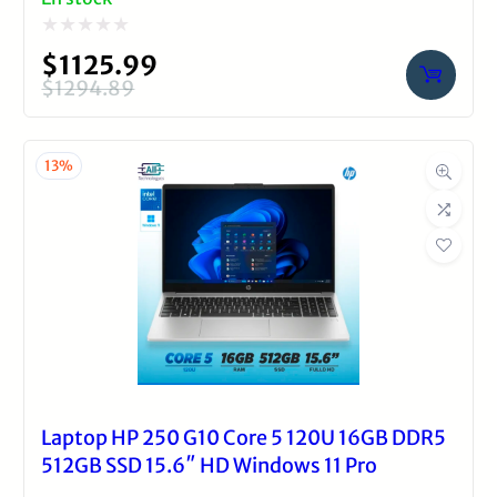
Valorado
$
1125.99
con
$
1294.89
El
El
0
precio
precio
de
original
actual
13%
5
era:
es:
$1294.89.
$1125.99.
Laptop HP 250 G10 Core 5 120U 16GB DDR5
512GB SSD 15.6″ HD Windows 11 Pro