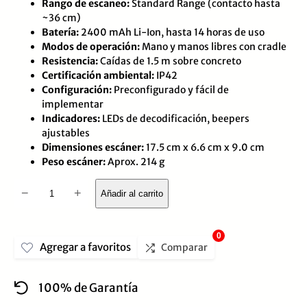
Rango de escaneo:
Standard Range (contacto hasta
~36 cm)
Batería:
2400 mAh Li-Ion, hasta 14 horas de uso
Modos de operación:
Mano y manos libres con cradle
Resistencia:
Caídas de 1.5 m sobre concreto
Certificación ambiental:
IP42
Configuración:
Preconfigurado y fácil de
implementar
Indicadores:
LEDs de decodificación, beepers
ajustables
Dimensiones escáner:
17.5 cm x 6.6 cm x 9.0 cm
Peso escáner:
Aprox. 214 g
Lector
−
+
Añadir al carrito
de
Codigos
0
Agregar a favoritos
de
Comparar
Barras
100% de Garantía
ZEBRA