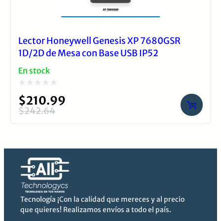
operación moderna.
Lector Honeywell Genesis XP 7680GSR
1D/2D de Mesa con Base USB IP52
En stock
Valorado
$
210.99
con
$
242.64
El
El
0
precio
precio
de
original
actual
5
era:
es:
$242.64.
$210.99.
Tecnología ¡Con la calidad que mereces y al precio
que quieres! Realizamos envíos a todo el país.