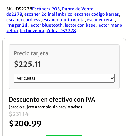
DS2278
SKU:
DS2278
Escáners POS
,
Punto de Venta
/
ds2278
,
escaner 2d inalámbrico
,
escaner codigo barras
,
Inalambrico
escaner cordless
,
escaner punto venta
,
escaner retail
,
imager 2d
,
lector bluetooth
,
lector con base
,
lector mano
Bluetooth,1D-
zebra
,
lector zebra
,
Zebra DS2278
2D,
Incluye
Precio tarjeta
Base
$
225.11
cantidad
Descuento en efectivo con IVA
(precio sujeto a cambio sin previo aviso)
El
El
$
231.14
$
200.99
precio
precio