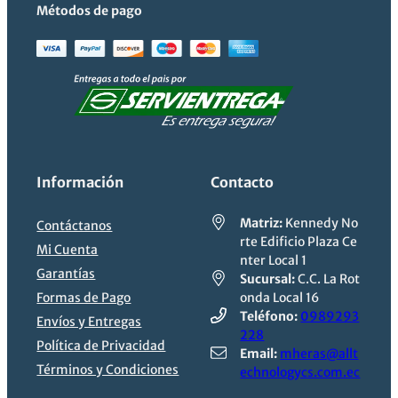
Métodos de pago
Información
Contacto
Matriz:
Kennedy No
Contáctanos
rte Edificio Plaza Ce
Mi Cuenta
nter Local 1
Garantías
Sucursal:
C.C. La Rot
Formas de Pago
onda Local 16
Teléfono:
0989293
Envíos y Entregas
228
Política de Privacidad
Email:
mheras@allt
Términos y Condiciones
echnologycs.com.ec