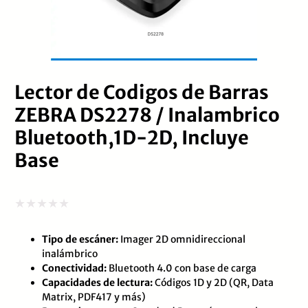
Lector de Codigos de Barras
ZEBRA DS2278 / Inalambrico
Bluetooth,1D-2D, Incluye
Base
Valorado
Tipo de escáner:
Imager 2D omnidireccional
con
inalámbrico
0
Conectividad:
Bluetooth 4.0 con base de carga
de
Capacidades de lectura:
Códigos 1D y 2D (QR, Data
Matrix, PDF417 y más)
5