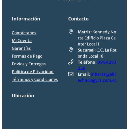
durabilidad
, convirtiéndose en una
herramienta imprescindible para cualquier
Información
Contacto
entorno comercial moderno.
Matriz:
Kennedy No
Contáctanos
rte Edificio Plaza Ce
Mi Cuenta
nter Local 1
Garantías
Sucursal:
C.C. La Rot
Formas de Pago
onda Local 16
Teléfono:
0989293
Envíos y Entregas
228
Política de Privacidad
Email:
mheras@allt
Términos y Condiciones
echnologycs.com.ec
Ubicación