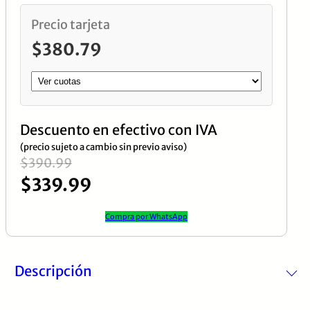
VGA,
Precio tarjeta
HDMI,
$
380.79
USB,
TOUCH
Sin
Bizel
Descuento en efectivo con IVA
cantidad
(precio sujeto a cambio sin previo aviso)
El
El
$
390.99
$
339.99
precio
precio
original
actual
Compra por WhatsApp
era:
es:
$390.99.
$339.99.
Descripción