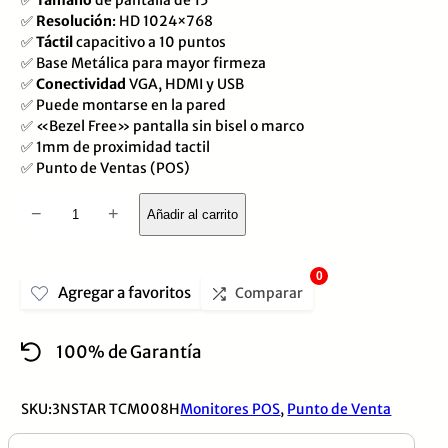
con
✅
Resolución
: HD 1024×768
0
✅
Táctil
capacitivo a 10 puntos
de
✅ Base Metálica para mayor firmeza
✅
Conectividad
VGA, HDMI y USB
5
✅ Puede montarse en la pared
✅ «Bezel Free» pantalla sin bisel o marco
✅ 1mm de proximidad tactil
✅ Punto de Ventas (POS)
Monitor
−
+
Añadir al carrito
Tactil
3NSTAR
0
Agregar a favoritos
TCM008H,
Comparar
15
100% de Garantía
PULGADAS,
HD
SKU:
3NSTAR TCM008H
Monitores POS
,
Punto de Venta
1024×768
–