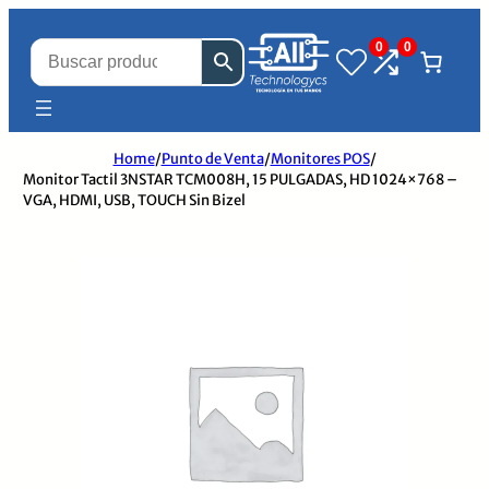
0
0
Home
/
Punto de Venta
/
Monitores POS
/
Monitor Tactil 3NSTAR TCM008H, 15 PULGADAS, HD 1024×768 –
VGA, HDMI, USB, TOUCH Sin Bizel