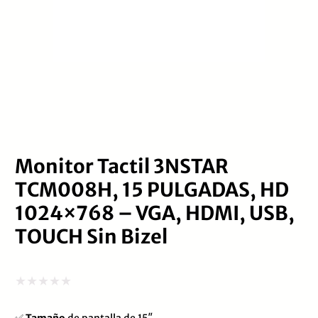
Monitor Tactil 3NSTAR
TCM008H, 15 PULGADAS, HD
1024×768 – VGA, HDMI, USB,
TOUCH Sin Bizel
Valorado
✅
Tamaño
de pantalla de 15″