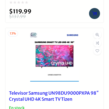
Valorado
$
119.99
con
$
137.99
El
El
0
precio
precio
de
original
actual
13%
5
era:
es:
$137.99.
$119.99.
Televisor Samsung UN98DU9000PXPA 98″
Crystal UHD 4K Smart TV Tizen
En stock