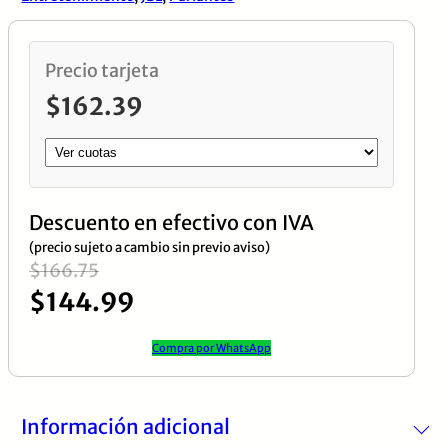
14Hrs,
Bluetooth
5.4,
Precio tarjeta
Aprueba
$
162.39
de
agua
cantidad
Descuento en efectivo con IVA
(precio sujeto a cambio sin previo aviso)
El
El
$
166.75
$
144.99
precio
precio
original
actual
Compra por WhatsApp
era:
es:
$166.75.
$144.99.
Información adicional