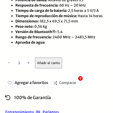
con
Respuesta de frecuencia:
60 Hz – 20 kHz
0
Tiempo de carga de la batería:
2,5 horas a 5 V/3 A
de
Tiempo de reproducción de música:
Hasta 14 horas
Dimensiones:
182,5 x 69,5 x 71,5 mm
5
Peso neto:
0,56 kg
Versión de Bluetooth®:
5.4
Rango de frecuencia:
2400 MHz – 2483,5 MHz
Aprueba de agua
Parlante
−
+
Añadir al carrito
JBL
Flip
0
Agregar a favoritos
7,
Comparar
Bateria
100% de Garantía
recargable,
hasta
Entretenimiento
,
JBL
,
Parlantes