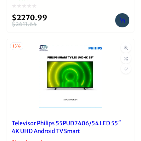
Valorado
$
2270.99
con
$
2611.64
El
El
0
precio
precio
de
original
actual
13%
5
era:
es:
$2611.64.
$2270.99.
Televisor Philips 55PUD7406/54 LED 55″
4K UHD Android TV Smart