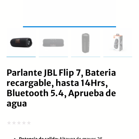
Parlante JBL Flip 7, Bateria
recargable, hasta 14Hrs,
Bluetooth 5.4, Aprueba de
agua
Valorado
Potencia de salida:
Altavoz de graves 25