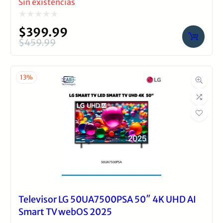
Sin existencias
Valorado
$
399.99
con
$
459.99
El
El
0
precio
precio
de
original
actual
13%
5
era:
es:
$459.99.
$399.99.
Televisor LG 50UA7500PSA 50″ 4K UHD AI
Smart TV webOS 2025