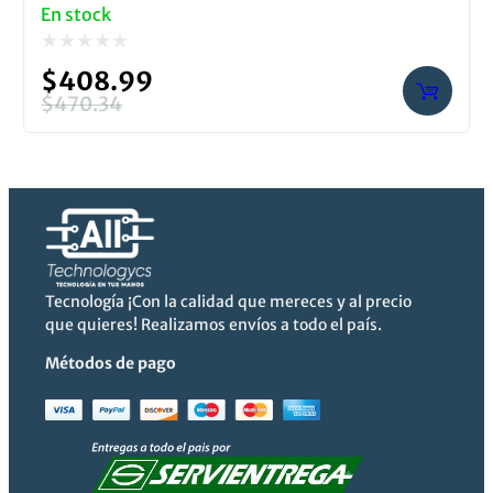
En stock
Valorado
$
408.99
con
$
470.34
El
El
0
precio
precio
de
original
actual
5
era:
es:
$470.34.
$408.99.
Tecnología ¡Con la calidad que mereces y al precio
que quieres! Realizamos envíos a todo el país.
Métodos de pago