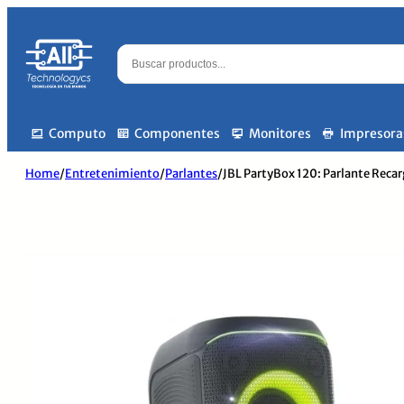
Computo
Componentes
Monitores
Impresora
Home
/
Entretenimiento
/
Parlantes
/
JBL PartyBox 120: Parlante Reca