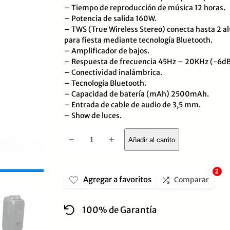
– Tiempo de reproducción de música 12 horas.
0
– Potencia de salida 160W.
de
– TWS (True Wireless Stereo) conecta hasta 2 a
para fiesta mediante tecnología Bluetooth.
5
– Amplificador de bajos.
– Respuesta de frecuencia 45Hz – 20KHz (-6d
– Conectividad inalámbrica.
– Tecnología Bluetooth.
– Capacidad de batería (mAh) 2500mAh.
– Entrada de cable de audio de 3,5 mm.
– Show de luces.
JBL
−
+
Añadir al carrito
PartyBox
120:
2
Agregar a favoritos
Parlante
Comparar
Recargable
100% de Garantía
160W
Bluetooth