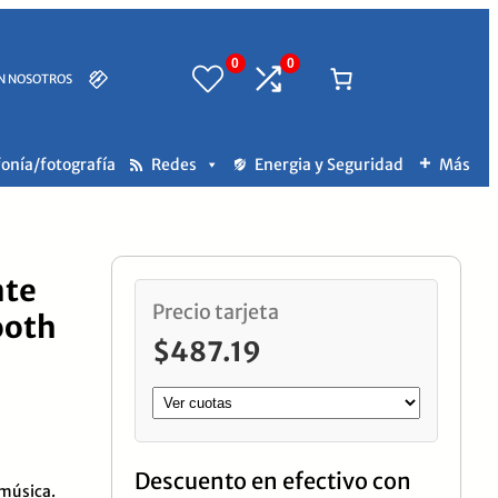
0
0
N NOSOTROS
fonía/fotografía
Redes
Energia y Seguridad
Más
nte
Precio tarjeta
ooth
$
487.19
Descuento en efectivo con
 música.