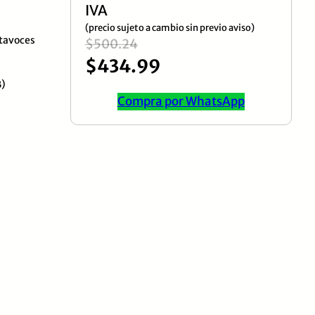
IVA
(precio sujeto a cambio sin previo aviso)
ltavoces
El
El
$
500.24
$
434.99
precio
precio
B)
original
actual
Compra por WhatsApp
era:
es:
$500.24.
$434.99.