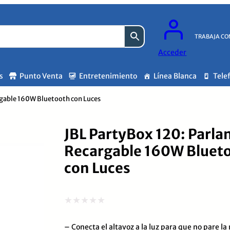
TRABAJA CO
Acceder
s
Punto Venta
Entretenimiento
Línea Blanca
Tele
rgable 160W Bluetooth con Luces
JBL PartyBox 120: Parla
Recargable 160W Bluet
con Luces
Valorado
– Conecta el altavoz a la luz para que no pare la
con