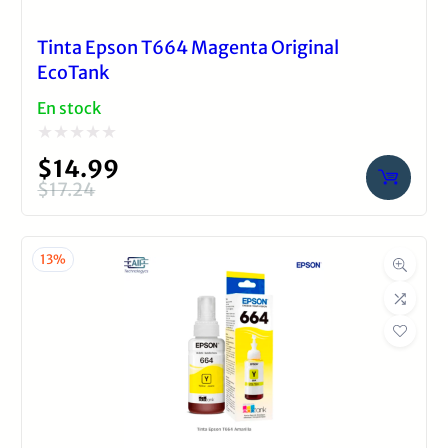
Tinta Epson T664 Magenta Original
EcoTank
En stock
Valorado
$
14.99
con
$
17.24
El
El
0
precio
precio
de
original
actual
13%
5
era:
es:
$17.24.
$14.99.