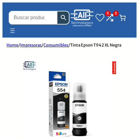
0
0
Home
/
Impresoras
/
Consumibles
/
Tinta Epson T942 XL Negra