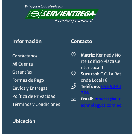
Información
Contacto
Matriz:
Kennedy No
Contáctanos
rte Edificio Plaza Ce
Mi Cuenta
nter Local 1
Garantías
Sucursal:
C.C. La Rot
Formas de Pago
onda Local 16
Teléfono:
0989293
Envíos y Entregas
228
Política de Privacidad
Email:
mheras@allt
Términos y Condiciones
echnologycs.com.ec
Ubicación