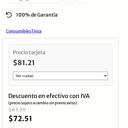
Negra
100% de Garantía
cantidad
Consumibles
Tinta
Precio tarjeta
$
81.21
Descuento en efectivo con IVA
(precio sujeto a cambio sin previo aviso)
El
El
$
83.39
$
72.51
precio
precio