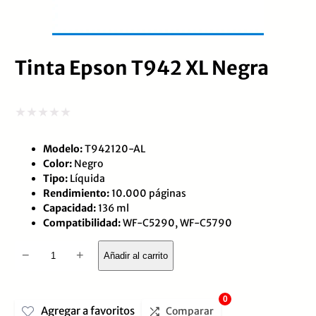
Tinta Epson T942 XL Negra
Valorado
Modelo:
T942120-AL
con
Color:
Negro
0
Tipo:
Líquida
de
Rendimiento:
10.000 páginas
Capacidad:
136 ml
5
Compatibilidad:
WF-C5290, WF-C5790
Tinta
−
+
Añadir al carrito
Epson
T942
0
Agregar a favoritos
XL
Comparar