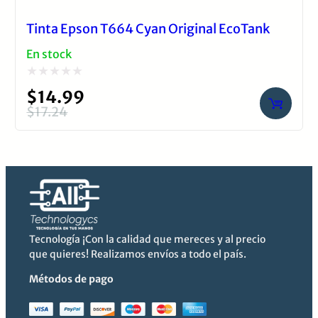
Tinta Epson T664 Cyan Original EcoTank
En stock
Valorado
$
14.99
con
$
17.24
El
El
0
precio
precio
de
original
actual
5
era:
es:
$17.24.
$14.99.
Tecnología ¡Con la calidad que mereces y al precio
que quieres! Realizamos envíos a todo el país.
Métodos de pago