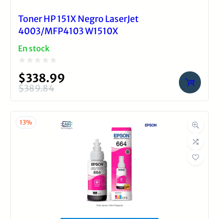
36.3 × 16.5 × 8.8 cm
Toner HP 151X Negro LaserJet
4003/MFP4103 W1510X
En stock
Valorado
$
338.99
con
$
389.84
El
El
0
precio
precio
de
original
actual
13%
5
era:
es:
$389.84.
$338.99.