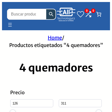
0
0
Home
/
Productos etiquetados “4 quemadores”
4 quemadores
Precio