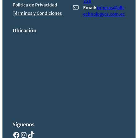
228
Política de Privacidad
Email:
mheras@allt
Términos y Condiciones
echnologycs.com.ec
Ubicación
Síguenos
Facebook
Instagram
TikTok