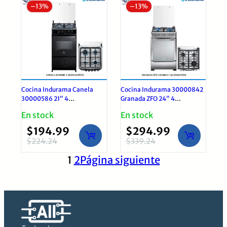
original
actual
original
actual
–
13%
–
13%
era:
es:
era:
es:
$252.99.
$219.99.
$252.99.
$219.99.
Cocina Indurama Canela
Cocina Indurama 30000842
30000586 21” 4
Granada ZFO 24” 4
Quemadores
Quemadores
En stock
En stock
$
194.99
$
294.99
$
224.24
$
339.24
El
El
El
El
1
2
Página siguiente
precio
precio
precio
precio
original
actual
original
actual
era:
es:
era:
es:
$224.24.
$194.99.
$339.24.
$294.99.