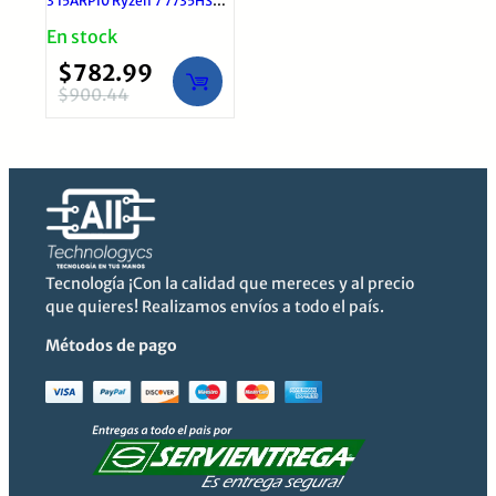
3 15ARP10 Ryzen 7 7735HS
16GB 512GB SSD 15.6″ FHD |
En stock
Windows 11 Pro
$
782.99
$
900.44
El
El
precio
precio
original
actual
era:
es:
$900.44.
$782.99.
Tecnología ¡Con la calidad que mereces y al precio
que quieres! Realizamos envíos a todo el país.
Métodos de pago