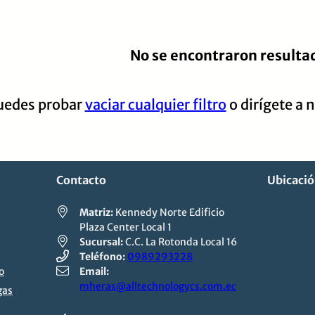
No se encontraron resulta
uedes probar
vaciar cualquier filtro
o dirígete a 
Contacto
Ubicaci
Matriz:
Kennedy Norte Edificio
Plaza Center Local 1
Sucursal:
C.C. La Rotonda Local 16
Teléfono:
0989293228
o
Email:
mheras@alltechnologycs.com.ec
gas