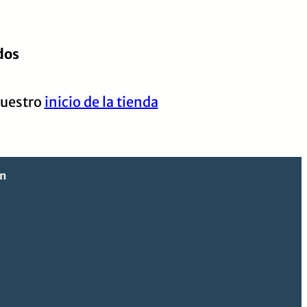
dos
nuestro
inicio de la tienda
ón