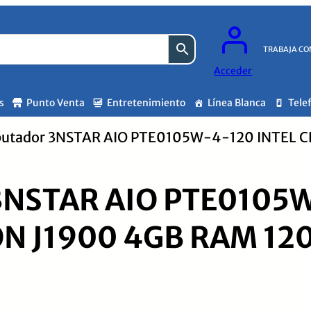
TRABAJA CO
Acceder
s
Punto Venta
Entretenimiento
Línea Blanca
Tele
mputador 3NSTAR AIO PTE0105W-4-120 INTEL 
3NSTAR AIO PTE0105W
N J1900 4GB RAM 12