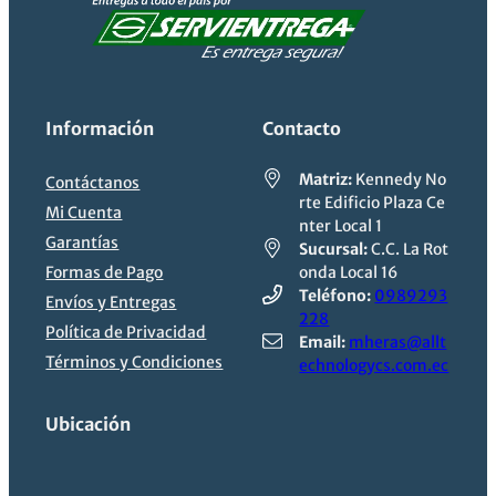
Información
Contacto
Matriz:
Kennedy No
Contáctanos
rte Edificio Plaza Ce
Mi Cuenta
nter Local 1
Garantías
Sucursal:
C.C. La Rot
Formas de Pago
onda Local 16
Teléfono:
0989293
Envíos y Entregas
228
Política de Privacidad
Email:
mheras@allt
Términos y Condiciones
echnologycs.com.ec
Ubicación