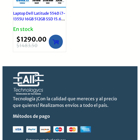
Laptop Dell Latitude 5540 i7-
1355U 16GB 512GB SSD 15.6″
FHD | Windows 11 Pro
En stock
$
1290.00
$
1483.50
El
El
precio
precio
original
actual
era:
es:
$1483.50.
$1290.00.
Tecnología ¡Con la calidad que mereces y al precio
que quieres! Realizamos envíos a todo el país.
Métodos de pago