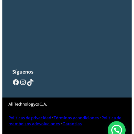
Síguenos
Facebook
Instagram
TikTok
All Technologycs C.A.
Políticas de privacidad
·
Términos y condiciones
·
Política de
reembolsos y devoluciones
·
Garantías