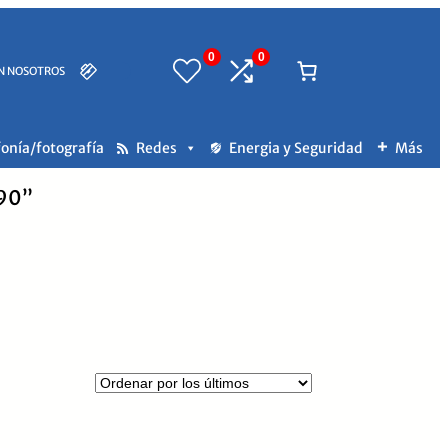
0
0
N NOSOTROS
fonía/fotografía
Redes
Energia y Seguridad
Más
590”