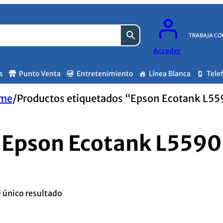
TRABAJA CO
Acceder
s
Punto Venta
Entretenimiento
Línea Blanca
Tele
me
/
Productos etiquetados “Epson Ecotank L5
Epson Ecotank L5590
 único resultado