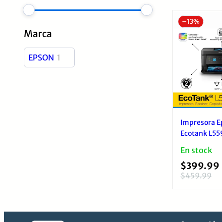
–
13%
Marca
EPSON
1
Impresora E
Ecotank L55
Multifuncion
En stock
USB, RED, Ti
$
399.99
Continua Ori
$
459.99
El
El
precio
precio
original
actual
era:
es: