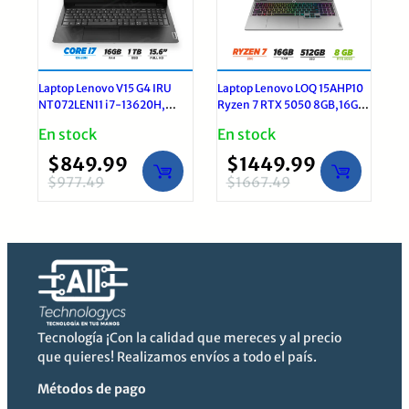
Laptop Lenovo V15 G4 IRU
Laptop Lenovo LOQ 15AHP10
NT072LEN11 i7-13620H,
Ryzen 7 RTX 5050 8GB,16GB
16GB, 1TB SSD 15.6″ FHD |
RAM 512GB SSD | Windows 11
En stock
En stock
Windows 11 Pro
Pro
$
849.99
$
1449.99
$
977.49
$
1667.49
El
El
El
El
precio
precio
precio
precio
original
actual
original
actual
era:
es:
era:
es:
$977.49.
$849.99.
$1667.49.
$1449.99.
Tecnología ¡Con la calidad que mereces y al precio
que quieres! Realizamos envíos a todo el país.
Métodos de pago