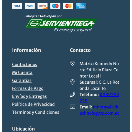
Información
Contacto
Matriz:
Kennedy No
Contáctanos
rte Edificio Plaza Ce
Mi Cuenta
nter Local 1
Garantías
Sucursal:
C.C. La Rot
Formas de Pago
onda Local 16
Teléfono:
0989293
Envíos y Entregas
228
Política de Privacidad
Email:
mheras@allt
Términos y Condiciones
echnologycs.com.ec
Ubicación