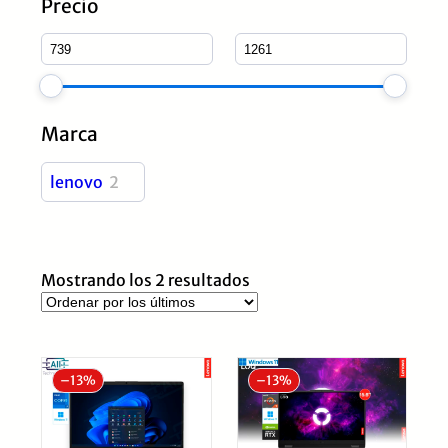
Precio
Marca
lenovo
2
Ordenado
Mostrando los 2 resultados
por
los
últimos
–
13%
–
13%