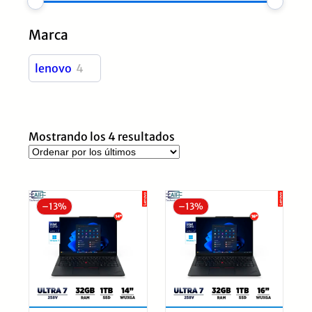
Marca
lenovo
4
Ordenado
Mostrando los 4 resultados
por
los
últimos
–
13%
–
13%