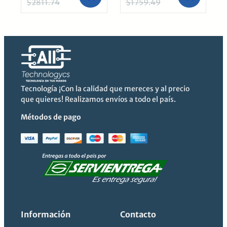
$
2811.74
$
1759.49
El
El
El
El
precio
precio
precio
precio
original
actual
original
actual
era:
es:
era:
es:
$2811.74.
$2444.99.
$1759.49.
$1529.99.
Tecnología ¡Con la calidad que mereces y al precio
que quieres! Realizamos envíos a todo el país.
Métodos de pago
Información
Contacto