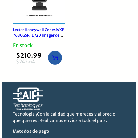
Lector Honeywell Genesis XP
7680GSR 1D/2D Imager de
Mesa con Base USB IP52
En stock
$
210.99
$
242.64
El
El
precio
precio
original
actual
era:
es:
$242.64.
$210.99.
Tecnología ¡Con la calidad que mereces y al precio
que quieres! Realizamos envíos a todo el país.
Métodos de pago