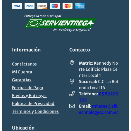
Información
Contacto
Matriz:
Kennedy No
Contáctanos
rte Edificio Plaza Ce
Mi Cuenta
nter Local 1
Garantías
Sucursal:
C.C. La Rot
Formas de Pago
onda Local 16
Teléfono:
0989293
Envíos y Entregas
228
Política de Privacidad
Email:
mheras@allt
Términos y Condiciones
echnologycs.com.ec
Ubicación