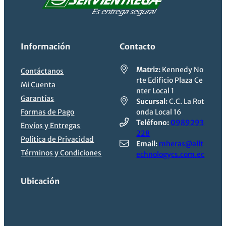
Información
Contacto
Matriz:
Kennedy No
Contáctanos
rte Edificio Plaza Ce
Mi Cuenta
nter Local 1
Garantías
Sucursal:
C.C. La Rot
Formas de Pago
onda Local 16
Teléfono:
0989293
Envíos y Entregas
228
Política de Privacidad
Email:
mheras@allt
Términos y Condiciones
echnologycs.com.ec
Ubicación