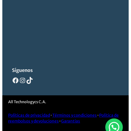
Síguenos
Facebook
Instagram
TikTok
All Technologycs C.A.
Políticas de privacidad
·
Términos y condiciones
·
Política de
reembolsos y devoluciones
·
Garantías