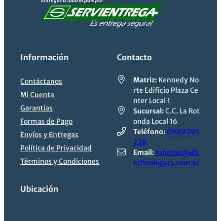
Información
Contacto
Matriz:
Kennedy No
Contáctanos
rte Edificio Plaza Ce
Mi Cuenta
nter Local 1
Garantías
Sucursal:
C.C. La Rot
Formas de Pago
onda Local 16
Teléfono:
0989293
Envíos y Entregas
228
Política de Privacidad
Email:
mheras@allt
Términos y Condiciones
echnologycs.com.ec
Ubicación