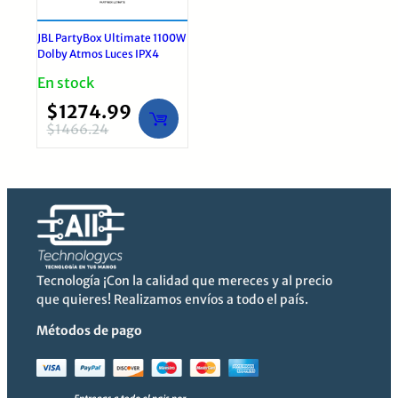
JBL PartyBox Ultimate 1100W
Dolby Atmos Luces IPX4
En stock
$
1274.99
$
1466.24
El
El
precio
precio
original
actual
era:
es:
$1466.24.
$1274.99.
Tecnología ¡Con la calidad que mereces y al precio
que quieres! Realizamos envíos a todo el país.
Métodos de pago