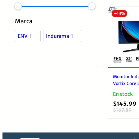
–
13%
Marca
ENV
1
Indurama
1
Monitor In
Vortix Core 
HD 100Hz
En stock
$
145.99
$
167.89
El
El
precio
precio
original
actual
era:
es: