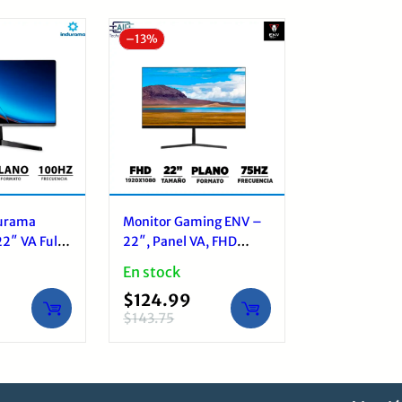
últimos
–
13%
durama
Monitor Gaming ENV –
22″ VA Full
22″, Panel VA, FHD
1920x1080p, 75Hz,
En stock
5ms, 1xHDMI, 1xVGA
$
124.99
$
143.75
El
El
precio
precio
original
actual
era:
es: