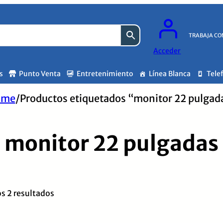
TRABAJA CO
Acceder
s
Punto Venta
Entretenimiento
Línea Blanca
Tele
ome
/
Productos etiquetados “monitor 22 pulgad
monitor 22 pulgadas
Ordenado
s 2 resultados
por
los