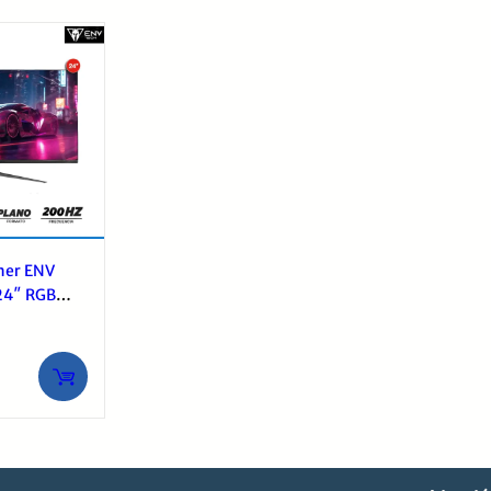
mer ENV
24″ RGB
Hz