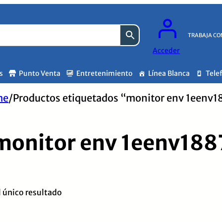
TRABAJA CO
Acceder
s
Punto Venta
Entretenimiento
Línea Blanca
Tele
me
/
Productos etiquetados “monitor env 1eenv1
monitor env 1eenv188
 único resultado