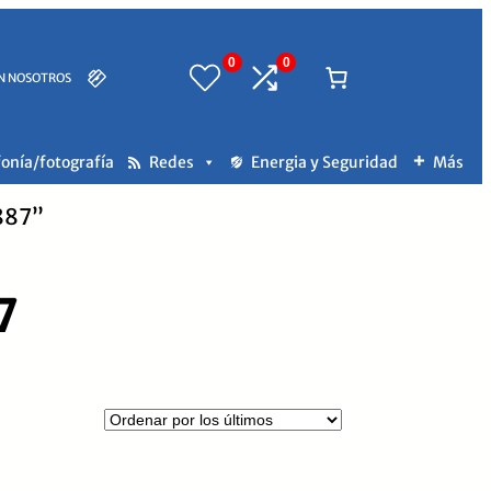
0
0
N NOSOTROS
fonía/fotografía
Redes
Energia y Seguridad
Más
887”
7