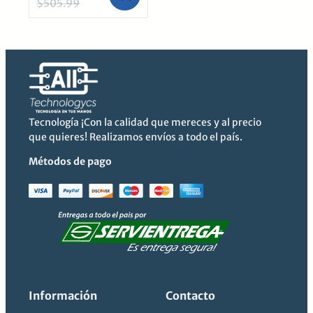
$
505.99
El
El
precio
precio
original
actual
era:
es:
$505.99.
$439.99.
Tecnología ¡Con la calidad que mereces y al precio
que quieres! Realizamos envíos a todo el país.
Métodos de pago
Información
Contacto