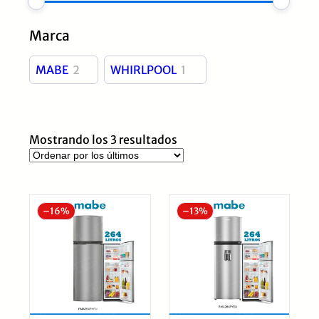
Marca
MABE
2
WHIRLPOOL
1
Ordenado
Mostrando los 3 resultados
por
los
últimos
–
16%
–
13%