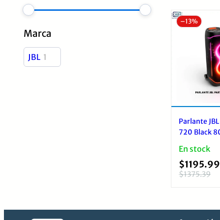
–
13%
Marca
JBL
1
Parlante JBL
720 Black 
Bluetooth 15
En stock
Luz IPX4
$
1195.99
$
1375.39
El
El
precio
precio
original
actual
era:
es: