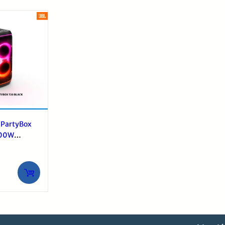
 PartyBox
800W
H Batería