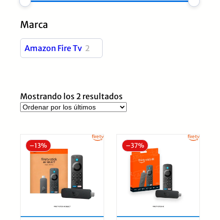
Marca
Amazon Fire Tv
2
Ordenado
Mostrando los 2 resultados
por
los
últimos
–
13%
–
37%