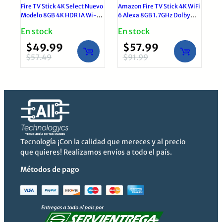
Fire TV Stick 4K Select Nuevo
Amazon Fire TV Stick 4K WiFi
Modelo 8GB 4K HDR IA Wi-Fi
6 Alexa 8GB 1.7GHz Dolby
6 Alexa
Vision
En stock
En stock
$
49.99
$
57.99
$
57.49
$
91.99
El
El
El
El
precio
precio
precio
precio
original
actual
original
actual
era:
es:
era:
es:
$57.49.
$49.99.
$91.99.
$57.99.
Tecnología ¡Con la calidad que mereces y al precio
que quieres! Realizamos envíos a todo el país.
Métodos de pago