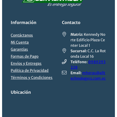
Información
Contacto
Matriz:
Kennedy No
Contáctanos
rte Edificio Plaza Ce
Mi Cuenta
nter Local 1
Garantías
Sucursal:
C.C. La Rot
Formas de Pago
onda Local 16
Teléfono:
0989293
Envíos y Entregas
228
Política de Privacidad
Email:
mheras@allt
Términos y Condiciones
echnologycs.com.ec
Ubicación