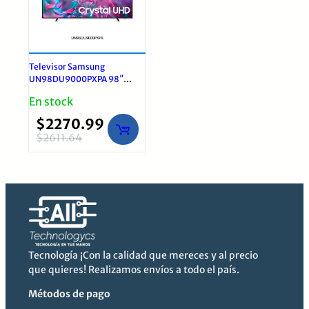
Televisor Samsung
UN98DU9000PXPA 98″
Crystal UHD 4K Smart TV
En stock
Tizen
$
2270.99
$
2611.64
El
El
precio
precio
original
actual
era:
es:
$2611.64.
$2270.99.
Tecnología ¡Con la calidad que mereces y al precio
que quieres! Realizamos envíos a todo el país.
Métodos de pago