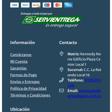
Información
Contacto
Matriz:
Kennedy No
Contáctanos
rte Edificio Plaza Ce
Mi Cuenta
nter Local 1
Garantías
Sucursal:
C.C. La Rot
Formas de Pago
onda Local 16
Teléfono:
0989293
Envíos y Entregas
228
Política de Privacidad
Email:
mheras@allt
Términos y Condiciones
echnologycs.com.ec
Ubicación