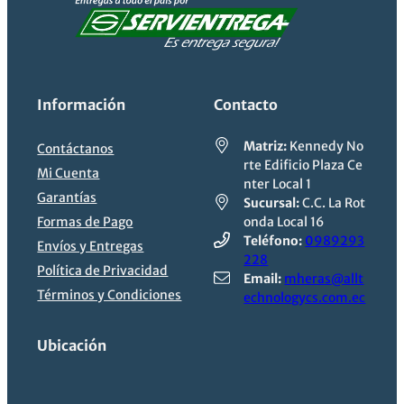
Información
Contacto
Matriz:
Kennedy No
Contáctanos
rte Edificio Plaza Ce
Mi Cuenta
nter Local 1
Garantías
Sucursal:
C.C. La Rot
Formas de Pago
onda Local 16
Teléfono:
0989293
Envíos y Entregas
228
Política de Privacidad
Email:
mheras@allt
Términos y Condiciones
echnologycs.com.ec
Ubicación