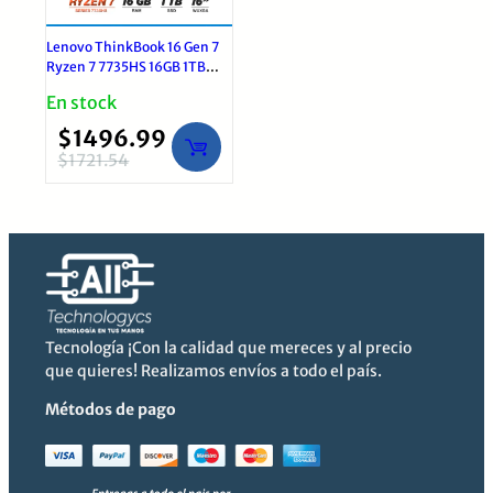
Lenovo ThinkBook 16 Gen 7
Ryzen 7 7735HS 16GB 1TB
SSD W11Pro
En stock
$
1496.99
$
1721.54
El
El
precio
precio
original
actual
era:
es:
$1721.54.
$1496.99.
Tecnología ¡Con la calidad que mereces y al precio
que quieres! Realizamos envíos a todo el país.
Métodos de pago