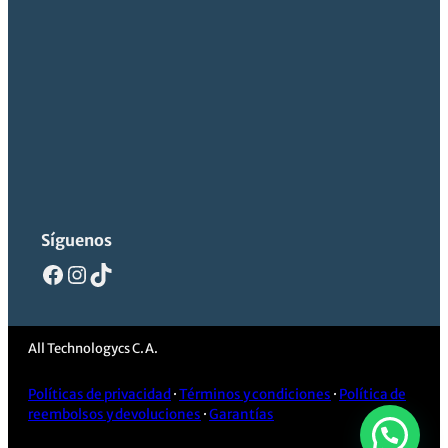
Síguenos
Facebook
Instagram
TikTok
All Technologycs C.A.
Políticas de privacidad
·
Términos y condiciones
·
Política de
reembolsos y devoluciones
·
Garantías