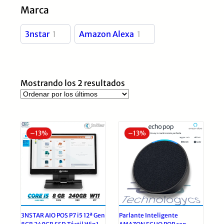
Marca
3nstar
1
Amazon Alexa
1
Ordenado
Mostrando los 2 resultados
por
los
últimos
–
13%
–
13%
3NSTAR AIO POS P7 i5 12ª Gen
Parlante Inteligente