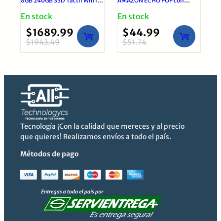
8GB 240GB SSD Táctil Win11
AMAZON ECHO POP con
IOT
Alexa, Inalámbrico, Wi-Fi
En stock
En stock
$
1689.99
$
44.99
$
1943.49
$
51.74
El
El
El
El
precio
precio
precio
precio
original
actual
original
actual
era:
es:
era:
es:
$1943.49.
$1689.99.
$51.74.
$44.99.
Tecnología ¡Con la calidad que mereces y al precio
que quieres! Realizamos envíos a todo el país.
Métodos de pago