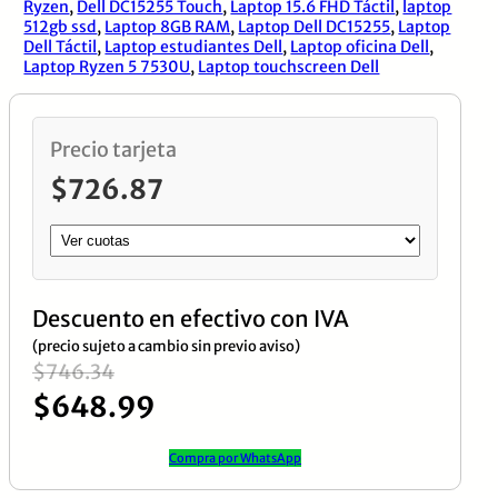
FHD
Ryzen
,
Dell DC15255 Touch
,
Laptop 15.6 FHD Táctil
,
laptop
512gb ssd
,
Laptop 8GB RAM
,
Laptop Dell DC15255
,
Laptop
Touch
Dell Táctil
,
Laptop estudiantes Dell
,
Laptop oficina Dell
,
Laptop Ryzen 5 7530U
,
Laptop touchscreen Dell
|
Windows
11
Precio tarjeta
Pro
$
726.87
cantidad
Descuento en efectivo con IVA
(precio sujeto a cambio sin previo aviso)
El
El
$
746.34
$
648.99
precio
precio
original
actual
Compra por WhatsApp