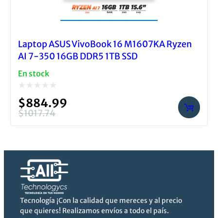
Laptop ASUS VivoBook 16 M1607KA Ryzen
AI 7-350 16GB DDR5 1TB SSD
En stock
Valorado
$
884.99
con
$
1017.74
El
El
0
precio
precio
de
original
actual
5
era:
es:
$1017.74.
$884.99.
Tecnología ¡Con la calidad que mereces y al precio
que quieres! Realizamos envíos a todo el país.