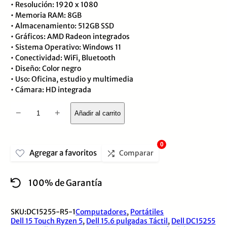
• Resolución: 1920 x 1080
de
• Memoria RAM: 8GB
• Almacenamiento: 512GB SSD
5
• Gráficos: AMD Radeon integrados
• Sistema Operativo: Windows 11
• Conectividad: WiFi, Bluetooth
• Diseño: Color negro
• Uso: Oficina, estudio y multimedia
• Cámara: HD integrada
Laptop
−
+
Añadir al carrito
Dell
DC15255
0
Agregar a favoritos
Ryzen
Comparar
5
100% de Garantía
7530U
8GB
SKU:
DC15255-R5-1
Computadores
,
Portátiles
512GB
Dell 15 Touch Ryzen 5
,
Dell 15.6 pulgadas Táctil
,
Dell DC15255