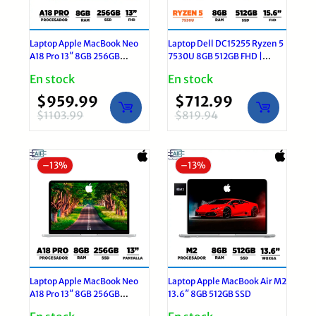
Laptop Apple MacBook Neo
Laptop Dell DC15255 Ryzen 5
A18 Pro 13″ 8GB 256GB
7530U 8GB 512GB FHD |
macOS Citrus
Windows 11 Pro
En stock
En stock
$
959.99
$
712.99
$
1103.99
$
819.94
El
El
El
El
precio
precio
precio
precio
original
actual
original
actual
–
13%
–
13%
era:
es:
era:
es:
$1103.99.
$959.99.
$819.94.
$712.99.
Laptop Apple MacBook Neo
Laptop Apple MacBook Air M2
A18 Pro 13″ 8GB 256GB
13.6″ 8GB 512GB SSD
macOS