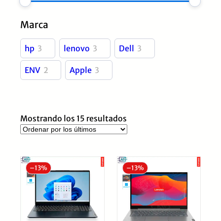
Marca
hp
3
lenovo
3
Dell
3
ENV
2
Apple
3
Ordenado
Mostrando los 15 resultados
por
los
últimos
–
13%
–
13%