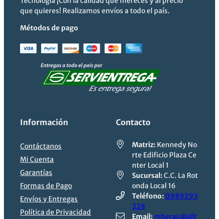
Tecnología ¡Con la calidad que mereces y al precio
que quieres! Realizamos envíos a todo el país.
Métodos de pago
Información
Contacto
Matriz:
Kennedy No
Contáctanos
rte Edificio Plaza Ce
Mi Cuenta
nter Local 1
Garantías
Sucursal:
C.C. La Rot
Formas de Pago
onda Local 16
Teléfono:
0989293
Envíos y Entregas
228
Política de Privacidad
Email:
mheras@allt