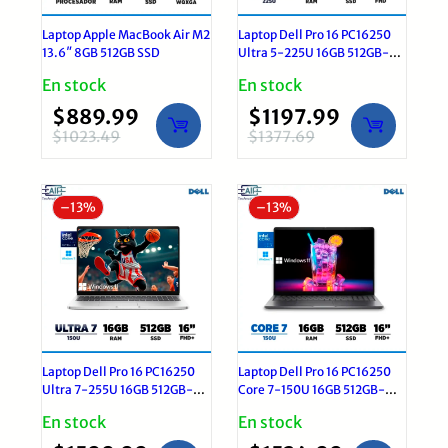
Laptop Apple MacBook Air M2
Laptop Dell Pro 16 PC16250
13.6″ 8GB 512GB SSD
Ultra 5-225U 16GB 512GB-
M.2 16″ FHD | Windows 11 Pro
En stock
En stock
Grafito
$
889.99
$
1197.99
$
1023.49
$
1377.69
El
El
El
El
precio
precio
precio
precio
original
actual
original
actual
–
13%
–
13%
era:
es:
era:
es:
$1023.49.
$889.99.
$1377.69.
$1197.99.
Laptop Dell Pro 16 PC16250
Laptop Dell Pro 16 PC16250
Ultra 7-255U 16GB 512GB-
Core 7-150U 16GB 512GB-
M.2 16″ FHD+ | Windows 11
M.2 16″ FHD+ | Windows 11
En stock
En stock
Pro Silver
Pro Black