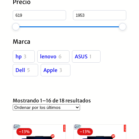
Precio
Marca
hp
3
lenovo
6
ASUS
1
Dell
5
Apple
3
Ordenado
Mostrando 1–16 de 18 resultados
por
los
últimos
–
13%
–
13%