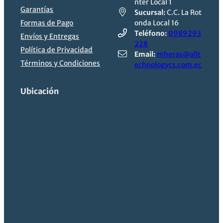
nter Local 1
Garantías
Sucursal:
C.C. La Rot
Formas de Pago
onda Local 16
Teléfono:
0989293
Envíos y Entregas
228
Política de Privacidad
Email:
mheras@allt
Términos y Condiciones
echnologycs.com.ec
Ubicación