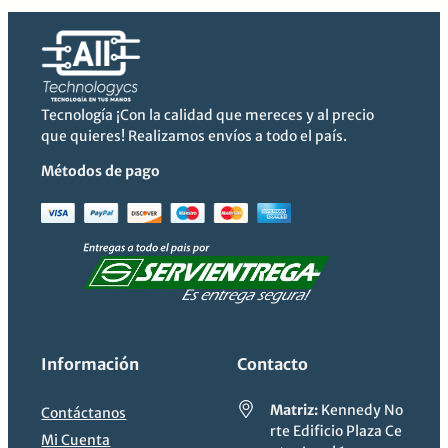
era:
es:
era:
es:
$1342.04.
$1166.99.
$2171.19.
$1887.99.
Tecnología ¡Con la calidad que mereces y al precio
que quieres! Realizamos envíos a todo el país.
Métodos de pago
Información
Contacto
Matriz:
Kennedy No
Contáctanos
rte Edificio Plaza Ce
Mi Cuenta