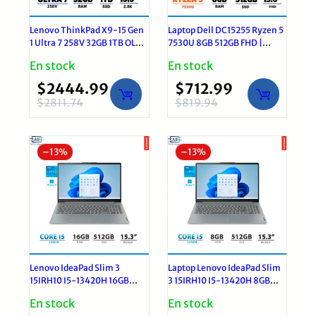
Lenovo ThinkPad X9-15 Gen
Laptop Dell DC15255 Ryzen 5
1 Ultra 7 258V 32GB 1TB OLED
7530U 8GB 512GB FHD |
2.8K | Windows 11 Pro 3Y
Windows 11 Pro
En stock
En stock
$
2444.99
$
712.99
$
2811.74
$
819.94
El
El
El
El
precio
precio
precio
precio
original
actual
original
actual
–
13%
–
13%
era:
es:
era:
es:
$2811.74.
$2444.99.
$819.94.
$712.99.
Lenovo IdeaPad Slim 3
Laptop Lenovo IdeaPad Slim
15IRH10 I5-13420H 16GB
3 15IRH10 I5-13420H 8GB
RAM 512GB SSD WUXGA |
RAM 512GB SSD WUXGA |
En stock
En stock
Windows 11 Pro
Windows 11 Pro