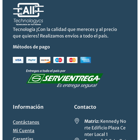
era:
es:
$699.19.
$607.99.
Tecnología ¡Con la calidad que mereces y al precio
que quieres! Realizamos envíos a todo el país.
Métodos de pago
Información
Contacto
Matriz:
Kennedy No
Contáctanos
rte Edificio Plaza Ce
Mi Cuenta
nter Local 1
Garantías