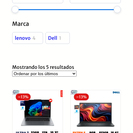
Marca
lenovo
4
Dell
1
Ordenado
Mostrando los 5 resultados
por
los
últimos
–
13%
–
13%