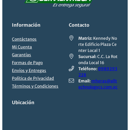
Información
Contacto
Matriz:
Kennedy No
Contáctanos
rte Edificio Plaza Ce
Mi Cuenta
nter Local 1
Garantías
Sucursal:
C.C. La Rot
Formas de Pago
onda Local 16
Teléfono:
0989293
Envíos y Entregas
228
Política de Privacidad
Email:
mheras@allt
Términos y Condiciones
echnologycs.com.ec
Ubicación