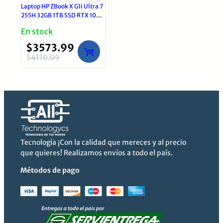
Laptop HP ZBook X G1i Ultra 7
255H 32GB 1TB SSD RTX 1000
8GB 16″ | Windows 11 Pro Gris
En stock
$
3573.99
$
4110.09
El
El
precio
precio
original
actual
era:
es:
$4110.09.
$3573.99.
Tecnología ¡Con la calidad que mereces y al precio
que quieres! Realizamos envíos a todo el país.
Métodos de pago