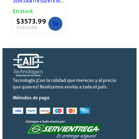
255H 32GB 1TB SSD RTX 1000
8GB 16″ | Windows 11 Pro Gris
En stock
$
3573.99
$
4110.09
El
El
precio
precio
original
actual
era:
es:
$4110.09.
$3573.99.
Tecnología ¡Con la calidad que mereces y al precio
que quieres! Realizamos envíos a todo el país.
Métodos de pago