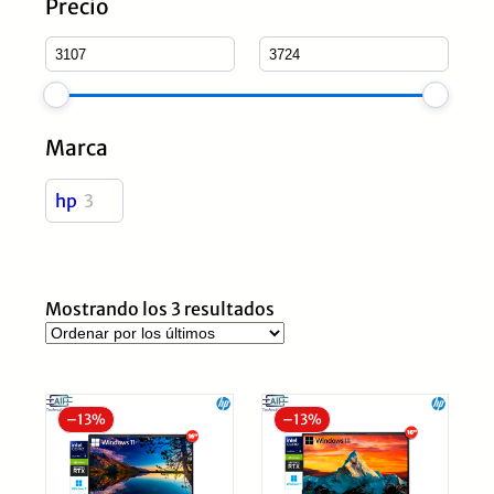
Precio
Marca
hp
3
Ordenado
Mostrando los 3 resultados
por
los
últimos
–
13%
–
13%