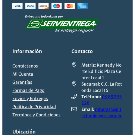
Información
Contacto
Matriz:
Kennedy No
Contáctanos
rte Edificio Plaza Ce
Mi Cuenta
nter Local 1
Garantías
Sucursal:
C.C. La Rot
Formas de Pago
onda Local 16
Teléfono:
0989293
Envíos y Entregas
228
Política de Privacidad
Email:
mheras@allt
Términos y Condiciones
echnologycs.com.ec
Ubicación