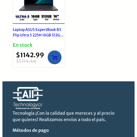
Laptop ASUS ExpertBook B3
Flip Ultra 5 225H 16GB 512GB
16″ | Windows 11 Pro Grey
En stock
$
1142.99
$
1314.44
El
El
precio
precio
original
actual
era:
es:
$1314.44.
$1142.99.
Tecnología ¡Con la calidad que mereces y al precio
que quieres! Realizamos envíos a todo el país.
Métodos de pago