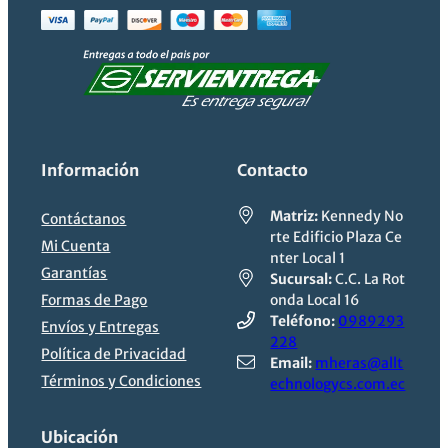
Información
Contacto
Matriz:
Kennedy No
Contáctanos
rte Edificio Plaza Ce
Mi Cuenta
nter Local 1
Garantías
Sucursal:
C.C. La Rot
Formas de Pago
onda Local 16
Teléfono:
0989293
Envíos y Entregas
228
Política de Privacidad
Email:
mheras@allt
Términos y Condiciones
echnologycs.com.ec
Ubicación