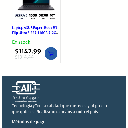
Laptop ASUS ExpertBook B3
Flip Ultra 5 225H 16GB 512GB
16″ | Windows 11 Pro Grey
En stock
$
1142.99
$
1314.44
El
El
precio
precio
original
actual
era:
es:
$1314.44.
$1142.99.
Tecnología ¡Con la calidad que mereces y al precio
que quieres! Realizamos envíos a todo el país.
Métodos de pago