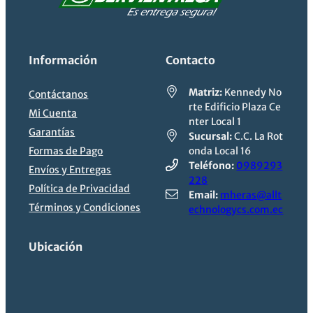
Información
Contacto
Matriz:
Kennedy No
Contáctanos
rte Edificio Plaza Ce
Mi Cuenta
nter Local 1
Garantías
Sucursal:
C.C. La Rot
Formas de Pago
onda Local 16
Teléfono:
0989293
Envíos y Entregas
228
Política de Privacidad
Email:
mheras@allt
Términos y Condiciones
echnologycs.com.ec
Ubicación