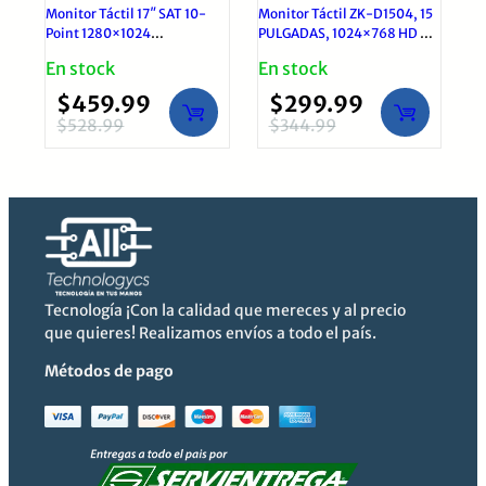
Monitor Táctil 17″ SAT 10-
Monitor Táctil ZK-D1504, 15
Point 1280×1024
PULGADAS, 1024×768 HD –
HDMI/VGA/USB Negro
VGA, USB, TOUCH Sin Bisel
En stock
En stock
$
459.99
$
299.99
$
528.99
$
344.99
El
El
El
El
precio
precio
precio
precio
original
actual
original
actual
era:
es:
era:
es:
$528.99.
$459.99.
$344.99.
$299.99.
Tecnología ¡Con la calidad que mereces y al precio
que quieres! Realizamos envíos a todo el país.
Métodos de pago