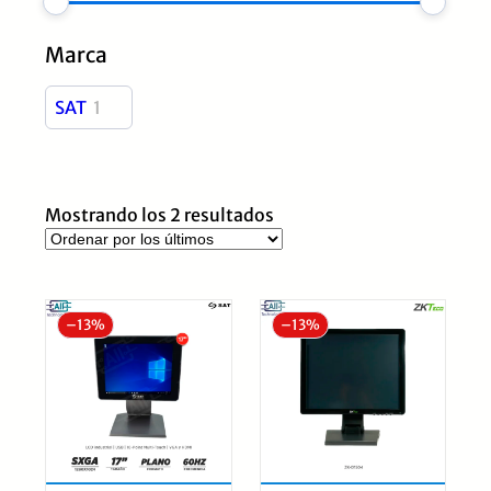
Marca
SAT
1
Ordenado
Mostrando los 2 resultados
por
los
últimos
–
13%
–
13%