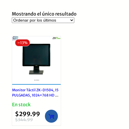
Mostrando el único resultado
–
13%
Monitor Táctil ZK-D1504, 15
PULGADAS, 1024×768 HD –
VGA, USB, TOUCH Sin Bisel
En stock
$
299.99
$
344.99
El
El