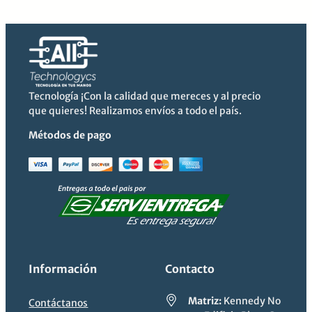
precio
precio
original
actual
era:
es:
$344.99.
$299.99.
Tecnología ¡Con la calidad que mereces y al precio
que quieres! Realizamos envíos a todo el país.
Métodos de pago
Información
Contacto
Matriz:
Kennedy No
Contáctanos