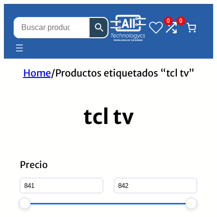
0
0
Home
/
Productos etiquetados “tcl tv”
tcl tv
Precio