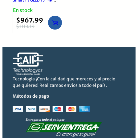
Smart TV QLED 75” 4K
Google TV
En stock
$
967.99
$
1113.19
El
El
precio
precio
original
actual
era:
es:
$1113.19.
$967.99.
Tecnología ¡Con la calidad que mereces y al precio
que quieres! Realizamos envíos a todo el país.
Métodos de pago