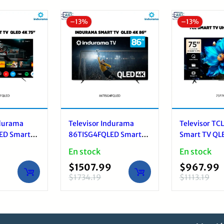
últimos
–
13%
–
13%
ndurama
Televisor Indurama
Televisor TC
ED Smart
86TISG4FQLED Smart
Smart TV QL
UHD QLED
TV 86” 4K UHD QLED
Google TV
En stock
En stock
$
1507.99
$
967.99
$
1734.19
$
1113.19
El
El
El
El
precio
precio
precio
precio
original
actual
original
actual
era:
es:
era:
es: