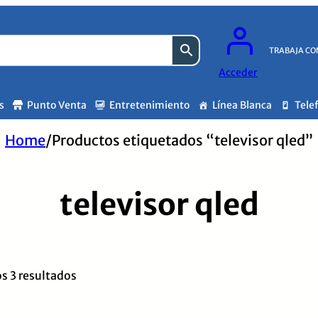
TRABAJA CO
Acceder
s
Punto Venta
Entretenimiento
Línea Blanca
Tele
Home
/
Productos etiquetados “televisor qled”
televisor qled
Ordenado
s 3 resultados
por
los