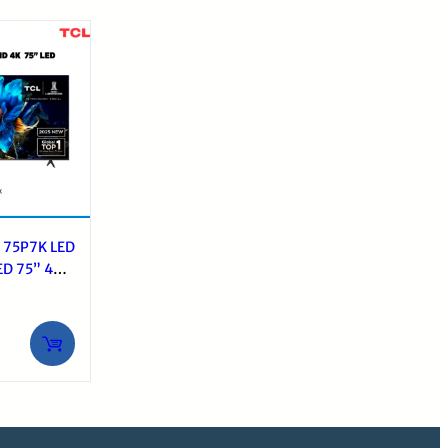
L 75P7K LED
ED 75” 4K