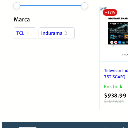
–
13%
Marca
TCL
1
Indurama
2
Televisor I
75TISG4FQL
TV 75” 4K 
En stock
$
938.99
$
1079.84
El
El
precio
precio
original
actual
era:
es: