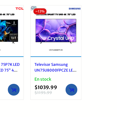
–
13%
L 75P7K LED
Televisor Samsung
ED 75” 4K
UN75U8000FPCZE LED
Smart TV 75” 4K UHD
En stock
$
1039.99
$
1195.99
El
El
precio
precio
original
actual
era:
es: