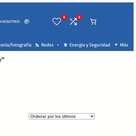
0
0
N NOSOTROS
fonía/fotografía
Redes
Energia y Seguridad
Más
e”