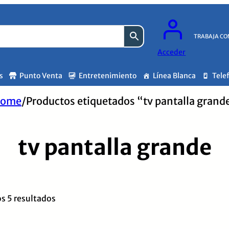
TRABAJA CO
Acceder
s
Punto Venta
Entretenimiento
Línea Blanca
Tele
ome
/
Productos etiquetados “tv pantalla grand
tv pantalla grande
Ordenado
s 5 resultados
por
los