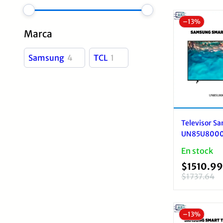
–
13%
Marca
Samsung
4
TCL
1
Televisor S
UN85U8000
Smart TV 7
En stock
LED
$
1510.99
$
1737.64
El
El
precio
precio
original
actual
–
13%
era:
es: