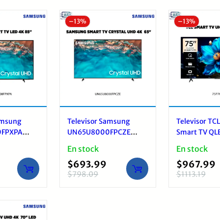
últimos
–
13%
–
13%
amsung
Televisor Samsung
Televisor TC
FPXPA
UN65U8000FPCZE
Smart TV QL
5” 4K UHD
Smart TV Crystal UHD
Google TV
En stock
En stock
4K
$
693.99
$
967.99
$
798.09
$
1113.19
El
El
El
El
precio
precio
precio
precio
original
actual
original
actual
era:
es:
era:
es: